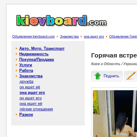
Объявления kievboard.com
Знакомства
она ищет его
Объявление Горя
Авто. Мото. Транспорт
Недвижимость
Горячая встре
Покупка/Продажа
Киев и Область / Украин
Услуги
Работа
Знакомства
Поднять
дружба
он ищет её
она ищет его
он ищет его
она ищет её
лёгкие отношения
Разное