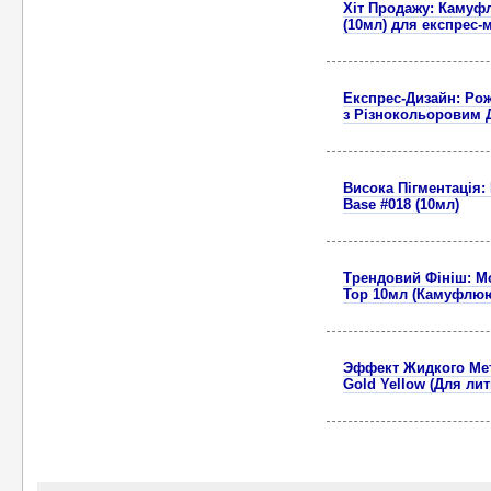
Хіт Продажу: Камуфл
(10мл) для експрес-
Експрес-Дизайн: Рож
з Різнокольоровим 
Висока Пігментація
Base #018 (10мл)
Трендовий Фініш: Мо
Top 10мл (Камуфлю
Эффект Жидкого Мета
Gold Yellow (Для лит