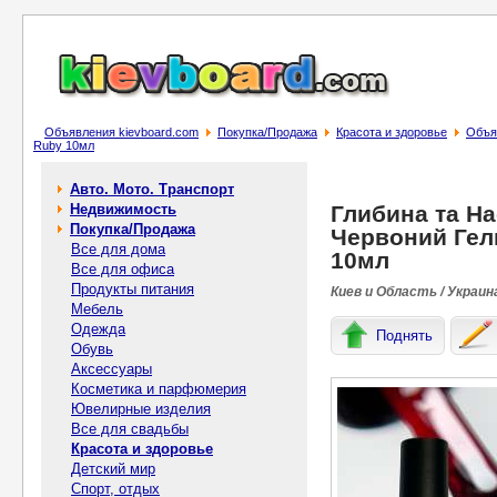
Объявления kievboard.com
Покупка/Продажа
Красота и здоровье
Объяв
Ruby 10мл
Авто. Мото. Транспорт
Недвижимость
Глибина та На
Покупка/Продажа
Червоний Гель
Все для дома
10мл
Все для офиса
Продукты питания
Киев и Область / Украин
Мебель
Одежда
Поднять
Обувь
Аксессуары
Косметика и парфюмерия
Ювелирные изделия
Все для свадьбы
Красота и здоровье
Детский мир
Спорт, отдых