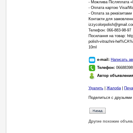
- Можлива Післяплата «Н
- Оплата картою Visa/Mas
- Оплата за реквізитами
Контакти для замовленн
izzycolorpolish@gmail.c
Телефон: 066-883-98-97
Посилання на товар: https
polish-vitrazhni-hel%CA
10ml
e-mail:
Написать ав
Телефон:
06688398
Автор объявлени
Удалить
|
Жалоба
|
Печа
Поделиться с друзьями 
Другие похожие объяв