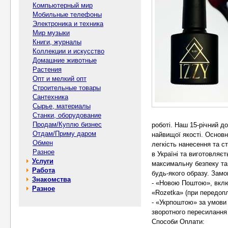
Компьютерный мир
Мобильные телефоны
Электроника и техника
Мир музыки
Книги, журналы
Коллекции и искусство
Домашние животные
Растения
Опт и мелкий опт
Строительные товары
Сантехника
Сырье, материалы
Станки, оборудование
Продам/Куплю бизнес
роботі. Наш 15-річний д
Отдам/Приму даром
найвищої якості. Основні
Обмен
легкість нанесення та ст
Разное
в Україні та виготовляє
Услуги
максимальну безпеку та
Работа
будь-якого образу. Замо
Знакомства
- «Новою Поштою», вклю
Разное
«Rozetka» (при передопл
- «Укрпоштою» за умов
зворотного пересилання 
Способи Оплати: