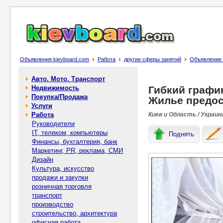
Объявления kievboard.com
Работа
другие сферы занятий
Объявление 
Авто. Мото. Транспорт
Недвижимость
Гибкий график
Покупка/Продажа
Жилье предос
Услуги
Работа
Киев и Область / Украин
Руководители
IT, телеком, компьютеры
Поднять
Финансы, бухгалтерия, банк
Маркетинг, PR, реклама, СМИ
Дизайн
Культура, искусство
продажи и закупки
розничная торговля
транспорт
производство
строительство, архитектура
офисная работа