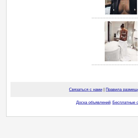
Связаться с нами
|
Правила размещ
Доска объявлений
Бесплатные о
.