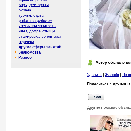
бары, рестораны
охрана
туризм, отдых
работа за рубежом
частичная занятость
няни, домработницы
стажировка, волонтеры
грузчики
другие сферы занятий
Знакомства
Разное
Автор объявлени
Удалить
|
Жалоба
|
Печа
Поделиться с друзьями 
Другие похожие объяв