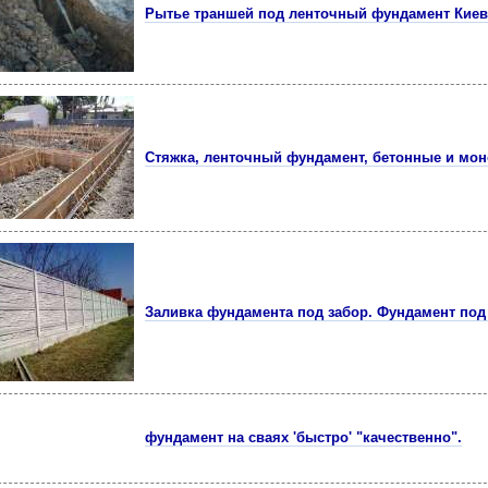
Рытье траншей под ленточный фундамент Киев
Стяжка, ленточный фундамент, бетонные и мо
Заливка фундамента под забор. Фундамент под
фундамент на сваях 'быстро' "качественно".