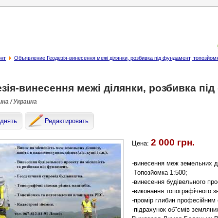
онт
Объявление Геодезія-винесення межі ділянки, розбивка під фундамент, топозйом
зія-винесення межі ділянки, розбивка під
на / Украина
днять
Редактировать
2 000 грн.
Цена:
-винесення меж земельних ді
-Топозйомка 1:500;
-винесення будівельного про
-виконання топографічного 
-промір глибин професійним
-підрахунок об"ємів земляних