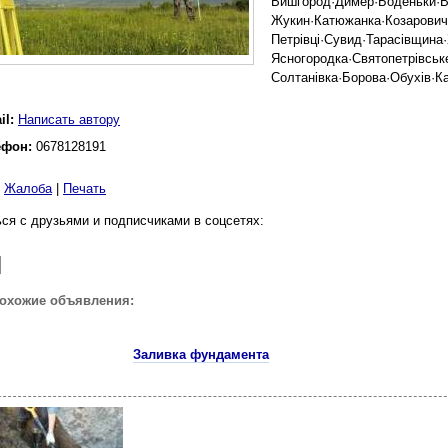
Вишгород·Димер·Боденьки·Ви
Жукин·Катюжанка·Козаровичі
Петрівці·Сувид·Тарасівщина·
Ясногородка·Святопетрівськ
Солтанівка·Борова·Обухів·Ка
il:
Написать автору
ефон:
0678128191
|
Жалоба
|
Печать
ся с друзьями и подписчиками в соцсетях:
похожие объявления:
Заливка фундамента