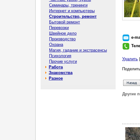
Семинары, тренинги
Интернет и компьютеры
Строительство, ремонт
Бытовой ремонт
Перевозки
Швейное дело
e-ma
Производство
Охрана
Тел
Магия, гадание и экстрасенсы
Психология
Удалить
Прочие услуги
Работа
Поделить
Знакомства
Разное
Другие 