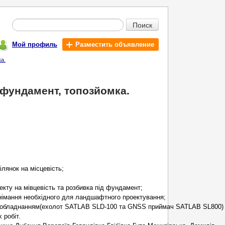
Поиск
Мой профиль
Разместить объявление
ка.
 фундамент, топозйомка.
лянок на місцевість;
екту на мівцевість та розбивка під фундамент;
знімання необхідного для ландшафтного проектування;
 обладнанням(ехолот SATLAB SLD-100 та GNSS приймач SATLAB SL800) т
 робіт.