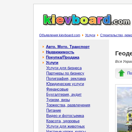
Объявления kievboard.com
Услуги
Строительство, рем
Авто. Мото. Транспорт
Недвижимость
Геоде
Покупка/Продажа
Вся Украи
Услуги
Услуги для бизнеса
Партнеры по бизнесу
По
Полиграфия, реклама
Юридические услуги
Финансовые
Бухгалтерия, аудит
Туризм, визы
Торжества, развлечения
Питание
Видео и фотосъемка
Красота, здоровье
Услуги для животных
Частные уроки, курсы