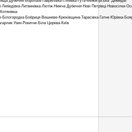
ща Дубечня·Воропаїв·Гаврилівка·Глібівка·Гута-Межигірська· Демидів·
·Лебедівка·Литвинівка·Лютіж·Нижча Дубечня·Нові Петрівці·Новосілки·Ос
Хотянівка·
е·Білогородка·Бобриця·Вишневе·Крюківщина·Тарасівка·Гатне·Юрівка·Боя
гарлик·Узин·Рокитне·Біла Церква·Київ