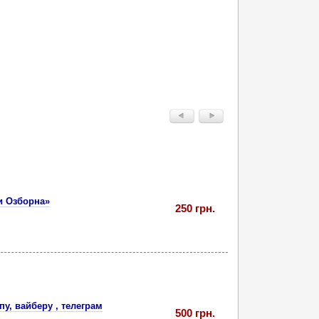
и Озборна»
250 грн.
у, вайберу , телеграм
500 грн.