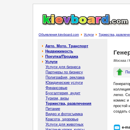
Объявления kievboard.com
Услуги
Торжества, развлече
Авто. Мото. Транспорт
Недвижимость
Гене
Покупка/Продажа
Москва /
Услуги
Услуги для бизнеса
Партнеры по бизнесу
По
Полиграфия, реклама
Юридические услуги
Генерато
Финансовые
коллеция
Бухгалтерия, аудит
легко. С
Туризм, визы
комикс и
Торжества, развлечения
простой 
Питание
создать 
Видео и фотосъемка
Красота, здоровье
Услуги для животных
e-ma
Частные уроки, курсы