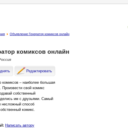
ния
Объявление Генератор комиксов онлайн
ратор комиксов онлайн
 Россия
днять
Редактировать
р комиксов – наиболее большая
. Произвести свой комикс
оздавай собственный
 делись им с друзьями. Самый
и несложный способ
собственный комикс.
il:
Написать автору