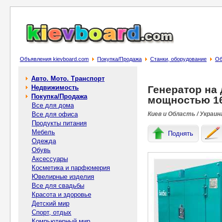
Объявления kievboard.com
Покупка/Продажа
Станки, оборудование
Об
Авто. Мото. Транспорт
Недвижимость
Генератор на
Покупка/Продажа
мощностью 16
Все для дома
Все для офиса
Киев и Область / Украин
Продукты питания
Мебель
Поднять
Одежда
Обувь
Аксессуары
Косметика и парфюмерия
Ювелирные изделия
Все для свадьбы
Красота и здоровье
Детский мир
Спорт, отдых
Компьютерный мир