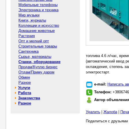
Мобильные телефоны
Электроника и техника
Мир музыки
Книги, журналы
Коллекции и искусство
Домашние животные
Растения
Опт и мелкий опт
Строительные товары
Сантехника
топлива 4.6 л/час, врем
Сырье, материалы
(автоматический ввод р
Станки, оборудование
охлаждения, степень за
Продам/Куплю бизнес
Отдам/Приму даром
электростарт.
Обмен
Разное
e-mail:
Написать ав
Услуги
Телефон:
+3806746
Работа
Знакомства
Автор объявлени
Разное
Удалить
|
Жалоба
|
Печа
Поделиться с друзьями 