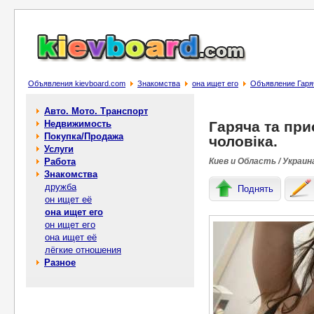
Объявления kievboard.com
Знакомства
она ищет его
Объявление Гаряч
Авто. Мото. Транспорт
Недвижимость
Гаряча та при
Покупка/Продажа
чоловіка.
Услуги
Работа
Киев и Область / Украин
Знакомства
дружба
Поднять
он ищет её
она ищет его
он ищет его
она ищет её
лёгкие отношения
Разное