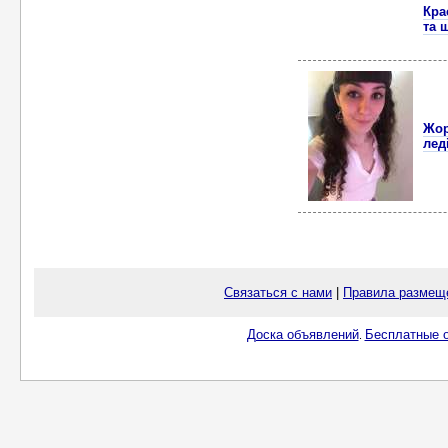
Кра
та 
Жор
лед
Связаться с нами
|
Правила размещ
Доска объявлений
Бесплатные о
.