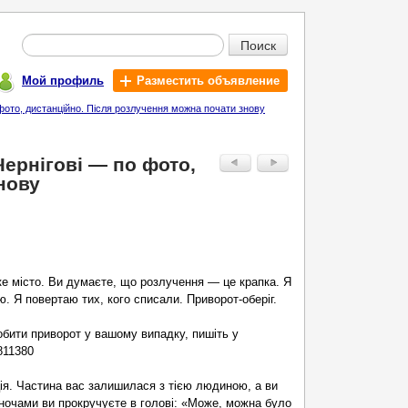
Поиск
Мой профиль
Разместить объявление
фото, дистанційно. Після розлучення можна почати знову
Чернігові — по фото,
нову
яке місто. Ви думаєте, що розлучення — це крапка. Я
. Я повертаю тих, кого списали. Приворот-оберіг.
бити приворот у вашому випадку, пишіть у
811380
ія. Частина вас залишилася з тією людиною, а ви
ночами ви прокручуєте в голові: «Може, можна було