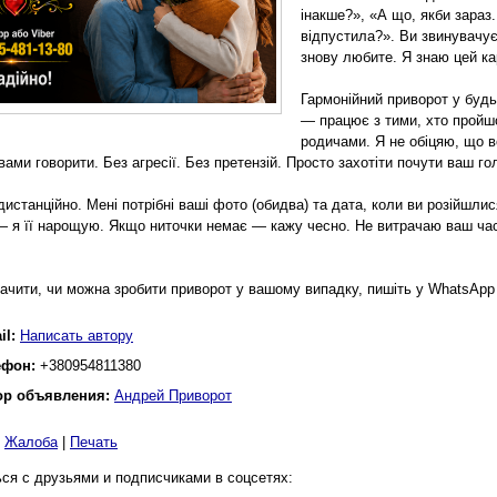
інакше?», «А що, якби зараз.
відпустила?». Ви звинувачуєт
знову любите. Я знаю цей кар
Гармонійний приворот у будь
— працює з тими, хто пройшо
родичами. Я не обіцяю, що в
вами говорити. Без агресії. Без претензій. Просто захотіти почути ваш го
истанційно. Мені потрібні ваші фото (обидва) та дата, коли ви розійшли
— я її нарощую. Якщо ниточки немає — кажу чесно. Не витрачаю ваш час 
ачити, чи можна зробити приворот у вашому випадку, пишіть у WhatsApp
il:
Написать автору
ефон:
+380954811380
ор объявления:
Андрей Приворот
|
Жалоба
|
Печать
ся с друзьями и подписчиками в соцсетях: