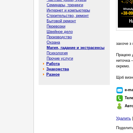
Семинары, тренинги
Интернет и компьютеры
Строительство, ремонт
Бытовой ремонт
Перевозки
Швейное дело
Производство
Охрана
захоче з 
Магия, гадание и экстрасенсы
Психология
Працюю д
Прочие услуги
ниточка 
Работа
окремо.
Знакомства
Разное
Щоб визн
e-ma
Тел
Авт
Удалить
Поделить