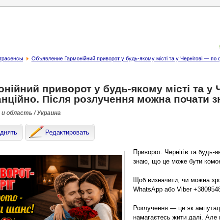
страсенсы
Объявление Гармонійний приворот у будь-якому місті та у Чернігові — по 
нійний приворот у будь-якому місті та у 
анційно. Після розлучення можна почати з
 и область / Украина
днять
Редактировать
Приворот. Чернігів та будь-
знаю, що це може бути комою
Щоб визначити, чи можна зро
WhatsApp або Viber +380954
Розлучення — це як ампутац
намагаєтесь жити далі. Але 