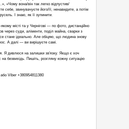
..», «Чому вона/він так легко відпустив/
е себе, звинувачуєте його/її, ненавидите, а потім
усель. І знаю, як її зупинити.
-якому місті та у Чернігові — по фото, дистанційно
в через суди, аліменти, поділ майна, сварки з
се стане ідеально. Але обіцяю, що людина знову
лос. А далі — ви вирішуєте самі.
ся. Я дивлюся на залишки зв'язку. Якщо є хоч
на безвихідь. Пишіть, розгляну кожну ситуацію
 або Viber +380954811380