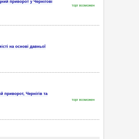
цний приворот у Чернігові
торг возможен
істі на основі давньої
й приворот, Чернігів та
торг возможен