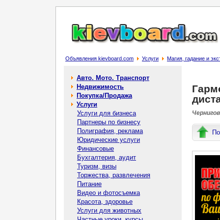
Объявления kievboard.com
Услуги
Магия, гадание и эк
Авто. Мото. Транспорт
Недвижимость
Гармо
Покупка/Продажа
дист
Услуги
Услуги для бизнеса
Чернигов
Партнеры по бизнесу
Полиграфия, реклама
По
Юридические услуги
Финансовые
Бухгалтерия, аудит
Туризм, визы
Торжества, развлечения
Питание
Видео и фотосъемка
Красота, здоровье
Услуги для животных
Частные уроки, курсы