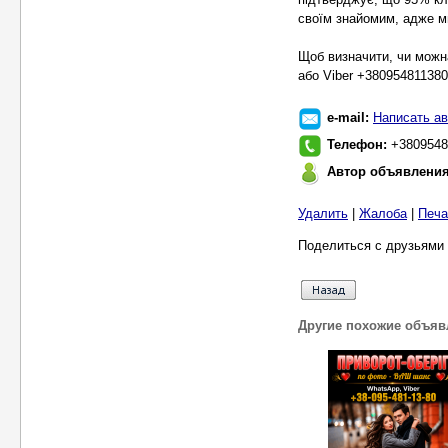
своїм знайомим, адже ми
Щоб визначити, чи можн
або Viber +380954811380
e-mail:
Написать ав
Телефон:
+3809548
Автор объявлени
Удалить
|
Жалоба
|
Печа
Поделиться с друзьями 
Другие похожие объяв