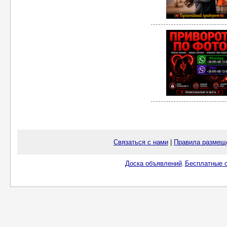
Связаться с нами
|
Правила размещ
Доска объявлений
Бесплатные о
.