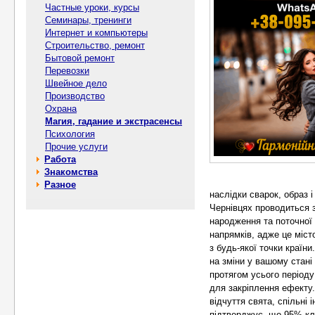
Частные уроки, курсы
Семинары, тренинги
Интернет и компьютеры
Строительство, ремонт
Бытовой ремонт
Перевозки
Швейное дело
Производство
Охрана
Магия, гадание и экстрасенсы
Психология
Прочие услуги
Работа
Знакомства
Разное
наслідки сварок, образ і
Чернівцях проводиться 
народження та поточної 
напрямків, адже це міс
з будь-якої точки країн
на зміни у вашому стані
протягом усього періоду
для закріплення ефекту
відчуття свята, спільні
підтверджує, що 95% кл