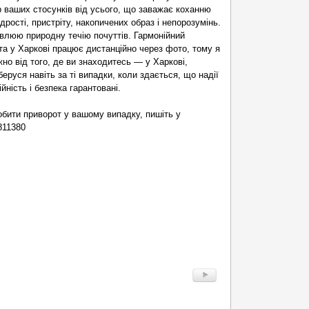
 ваших стосунків від усього, що заважає коханню
дрості, пристріту, накопичених образ і непорозумінь.
овлюю природну течію почуттів. Гармонійний
 та у Харкові працює дистанційно через фото, тому я
о від того, де ви знаходитесь — у Харкові,
беруся навіть за ті випадки, коли здається, що надії
ність і безпека гарантовані.
бити приворот у вашому випадку, пишіть у
811380