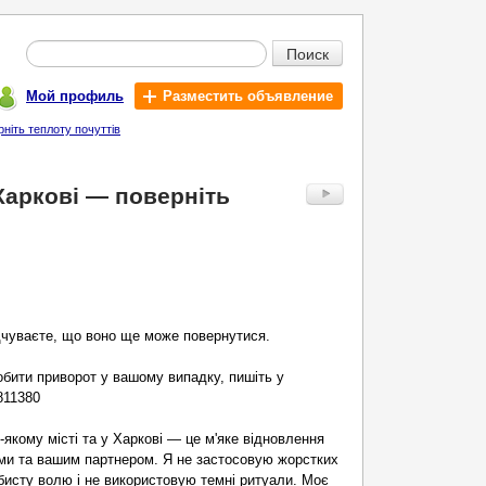
Поиск
Мой профиль
Разместить объявление
ніть теплоту почуттів
Харкові — поверніть
дчуваєте, що воно ще може повернутися.
бити приворот у вашому випадку, пишіть у
811380
-якому місті та у Харкові — це м'яке відновлення
ами та вашим партнером. Я не застосовую жорстких
бисту волю і не використовую темні ритуали. Моє