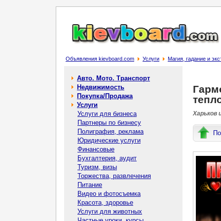
Объявления kievboard.com
Услуги
Магия, гадание и эк
Авто. Мото. Транспорт
Недвижимость
Гармо
Покупка/Продажа
тепло
Услуги
Услуги для бизнеса
Харьков 
Партнеры по бизнесу
Полиграфия, реклама
По
Юридические услуги
Финансовые
Бухгалтерия, аудит
Туризм, визы
Торжества, развлечения
Питание
Видео и фотосъемка
Красота, здоровье
Услуги для животных
Частные уроки, курсы