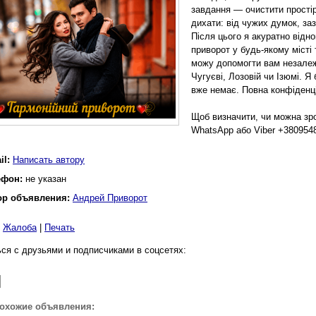
завдання — очистити простір
дихати: від чужих думок, заз
Після цього я акуратно відн
приворот у будь-якому місті
можу допомогти вам незалежн
Чугуєві, Лозовій чи Ізюмі. Я 
вже немає. Повна конфіденцій
Щоб визначити, чи можна зро
WhatsApp або Viber +380954
il:
Написать автору
ефон:
не указан
ор объявления:
Андрей Приворот
|
Жалоба
|
Печать
ся с друзьями и подписчиками в соцсетях:
похожие объявления: