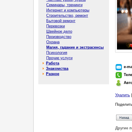
Семинары, тренинги
Интернет и компьютеры
Строительство, ремонт
Бытовой ремонт
Перевозки
Швейное дело
Производство
Охрана
Магия, гадание и экстрасенсы
Психология
Прочие услуги
Работа
e-ma
Знакомства
Разное
Тел
Авт
Удалить
Поделить
Другие 