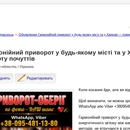
страсенсы
Объявление Гармонійний приворот у будь-якому місті та у Харкові — повер
нійний приворот у будь-якому місті та у 
ту почуттів
и область / Украина
днять
Редактировать
Коли кохання йде, але ви ві
Щоб визначити, чи можна зро
WhatsApp або Viber +380954
Гармонійний приворот у будь
енергетичного зв'язку між в
методів, не втручаюся в осо