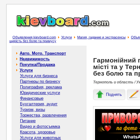
Объявления kievboard.com
Услуги
Магия, гадание и экстрасенсы
Объяв
щирість без болю та примусу
Авто. Мото. Транспорт
Недвижимость
Гармонійний 
Покупка/Продажа
місті та у Те
Услуги
без болю та 
Услуги для бизнеса
Партнеры по бизнесу
Тернополь и область / У
Полиграфия, реклама
Юридические услуги
Поднять
Финансовые
Бухгалтерия, аудит
Туризм, визы
Торжества, развлечения
Питание
Видео и фотосъемка
Красота, здоровье
Услуги для животных