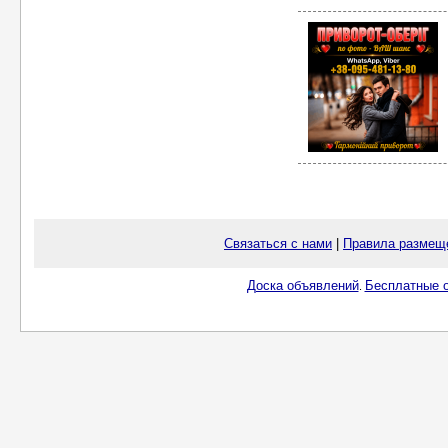
Связаться с нами
|
Правила размещ
Доска объявлений
Бесплатные о
.