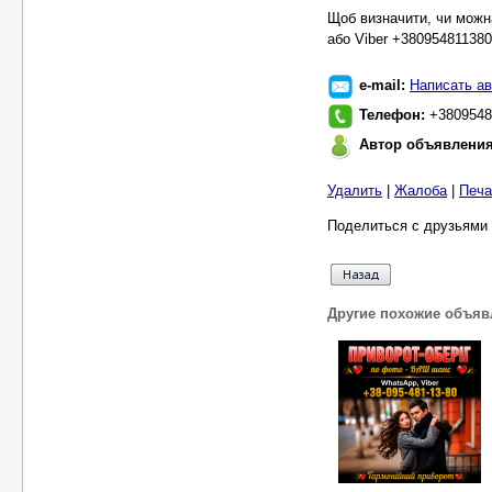
Щоб визначити, чи можн
або Viber +380954811380
e-mail:
Написать ав
Телефон:
+3809548
Автор объявлени
Удалить
|
Жалоба
|
Печа
Поделиться с друзьями 
Другие похожие объяв