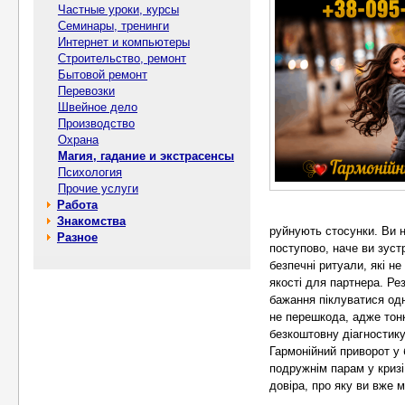
Частные уроки, курсы
Семинары, тренинги
Интернет и компьютеры
Строительство, ремонт
Бытовой ремонт
Перевозки
Швейное дело
Производство
Охрана
Магия, гадание и экстрасенсы
Психология
Прочие услуги
Работа
Знакомства
руйнують стосунки. Ви н
Разное
поступово, наче ви зуст
безпечні ритуали, які н
якості для партнера. Ре
бажання піклуватися одн
не перешкода, адже тонк
безкоштовну діагностику
Гармонійний приворот у б
подружнім парам у кризі
довіра, про яку ви вже 