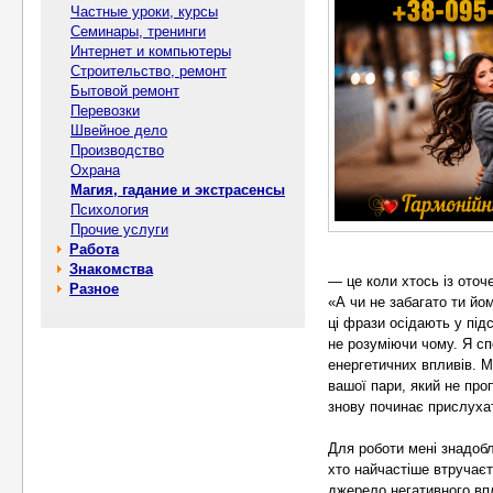
Частные уроки, курсы
Семинары, тренинги
Интернет и компьютеры
Строительство, ремонт
Бытовой ремонт
Перевозки
Швейное дело
Производство
Охрана
Магия, гадание и экстрасенсы
Психология
Прочие услуги
Работа
Знакомства
— це коли хтось із оточе
Разное
«А чи не забагато ти йо
ці фрази осідають у під
не розуміючи чому. Я сп
енергетичних впливів. 
вашої пари, який не про
знову починає прислухат
Для роботи мені знадобл
хто найчастіше втручаєт
джерело негативного вп