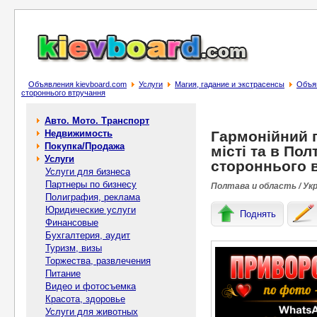
Объявления kievboard.com
Услуги
Магия, гадание и экстрасенсы
Объяв
стороннього втручання
Авто. Мото. Транспорт
Недвижимость
Гармонійний 
Покупка/Продажа
місті та в Пол
Услуги
стороннього 
Услуги для бизнеса
Партнеры по бизнесу
Полтава и область / Ук
Полиграфия, реклама
Юридические услуги
Поднять
Финансовые
Бухгалтерия, аудит
Туризм, визы
Торжества, развлечения
Питание
Видео и фотосъемка
Красота, здоровье
Услуги для животных