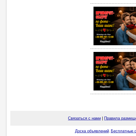
Связаться с нами
|
Правила размещ
Доска объявлений
Бесплатные о
.