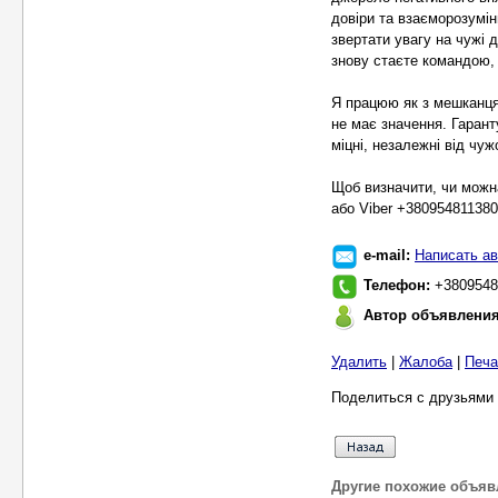
довіри та взаєморозумін
звертати увагу на чужі 
знову стаєте командою, 
Я працюю як з мешканцям
не має значення. Гарант
міцні, незалежні від чу
Щоб визначити, чи можн
або Viber +380954811380
e-mail:
Написать ав
Телефон:
+3809548
Автор объявлени
Удалить
|
Жалоба
|
Печа
Поделиться с друзьями 
Другие похожие объяв