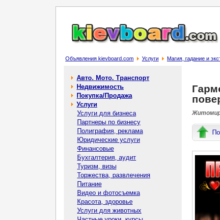
Объявления kievboard.com
Услуги
Магия, гадание и эк
Авто. Мото. Транспорт
Недвижимость
Гармо
Покупка/Продажа
повер
Услуги
Услуги для бизнеса
Житомир 
Партнеры по бизнесу
Полиграфия, реклама
По
Юридические услуги
Финансовые
Бухгалтерия, аудит
Туризм, визы
Торжества, развлечения
Питание
Видео и фотосъемка
Красота, здоровье
Услуги для животных
Частные уроки, курсы