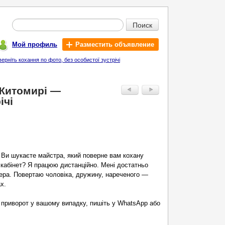
Поиск
Мой профиль
Разместить объявление
рніть кохання по фото, без особистої зустрічі
 Житомирі —
ічі
 Ви шукаєте майстра, який поверне вам кохану
 кабінет? Я працюю дистанційно. Мені достатньо
ера. Повертаю чоловіка, дружину, нареченого —
х.
 приворот у вашому випадку, пишіть у WhatsApp або