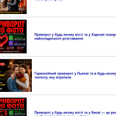
Приворот у будь-якому місті та у Харкові повер
найскладнішого розставання
Гармонійний приворот у Львові та в будь-якому
теплоту, яку втратили
Приворот у будь-якому місті та у Києві — це ре