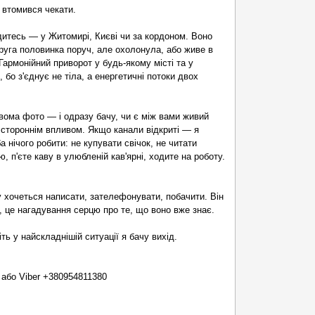
о втомився чекати.
дитесь — у Житомирі, Києві чи за кордоном. Воно
руга половинка поруч, але охолонула, або живе в
Гармонійний приворот у будь-якому місті та у
 бо з'єднує не тіла, а енергетичні потоки двох
вома фото — і одразу бачу, чи є між вами живий
н стороннім впливом. Якщо канали відкриті — я
 нічого робити: не купувати свічок, не читати
 п'єте каву в улюбленій кав'ярні, ходите на роботу.
му хочеться написати, зателефонувати, побачити. Він
, це нагадування серцю про те, що воно вже знає.
ь у найскладнішій ситуації я бачу вихід.
 або Viber +380954811380