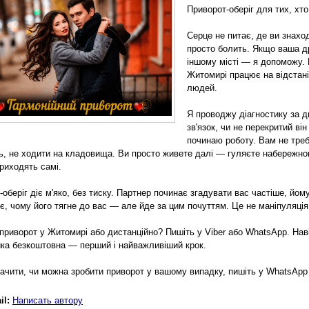
Приворот-оберіг для тих, хт
Серце не питає, де ви знахо
просто болить. Якщо ваша д
іншому місті — я допоможу. 
Житомирі працює на відстані,
людей.
Я проводжу діагностику за д
зв'язок, чи не перекритий ві
починаю роботу. Вам не треба
ь, не ходити на кладовища. Ви просто живете далі — гуляєте набережною,
приходять самі.
оберіг діє м'яко, без тиску. Партнер починає згадувати вас частіше, йо
іє, чому його тягне до вас — але йде за цим почуттям. Це не маніпуляція
приворот у Житомирі або дистанційно? Пишіть у Viber або WhatsApp. Навіт
ика безкоштовна — перший і найважливіший крок.
ачити, чи можна зробити приворот у вашому випадку, пишіть у WhatsApp
il:
Написать автору