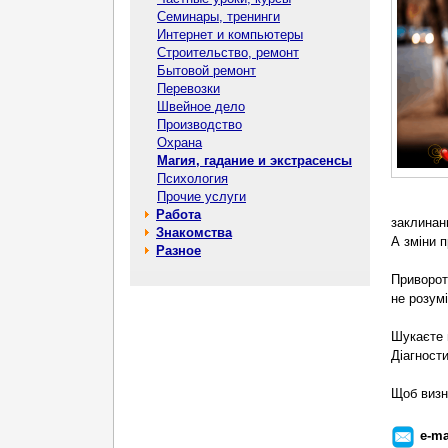
Семинары, тренинги
Интернет и компьютеры
Строительство, ремонт
Бытовой ремонт
Перевозки
Швейное дело
Производство
Охрана
Магия, гадание и экстрасенсы
Психология
Прочие услуги
Работа
заклинан
Знакомства
А зміни 
Разное
Приворот-
не розум
Шукаєте 
Діагност
Щоб визн
e-ma