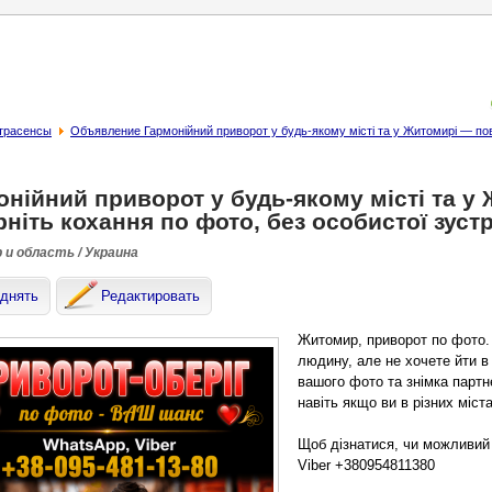
страсенсы
Объявление Гармонійний приворот у будь-якому місті та у Житомирі — пове
нійний приворот у будь-якому місті та у
ніть кохання по фото, без особистої зустр
и область / Украина
днять
Редактировать
Житомир, приворот по фото.
людину, але не хочете йти в
вашого фото та знімка партн
навіть якщо ви в різних міста
Щоб дізнатися, чи можливий
Viber +380954811380