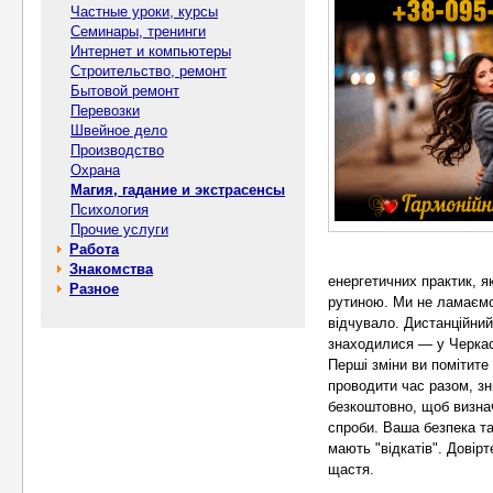
Частные уроки, курсы
Семинары, тренинги
Интернет и компьютеры
Строительство, ремонт
Бытовой ремонт
Перевозки
Швейное дело
Производство
Охрана
Магия, гадание и экстрасенсы
Психология
Прочие услуги
Работа
Знакомства
енергетичних практик, я
Разное
рутиною. Ми не ламаємо
відчувало. Дистанційни
знаходилися — у Черкас
Перші зміни ви помітите
проводити час разом, з
безкоштовно, щоб визна
спроби. Ваша безпека та
мають "відкатів". Довір
щастя.