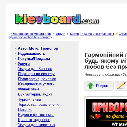
Объявления kievboard.com
Услуги
Магия, гадание и экстрасенсы
Объяв
відновлює любов без примусу
Авто. Мото. Транспорт
Недвижимость
Гармонійний п
Покупка/Продажа
будь-якому мі
Услуги
любов без пр
Услуги для бизнеса
Партнеры по бизнесу
Черкассы и область / У
Полиграфия, реклама
Юридические услуги
Поднять
Финансовые
Бухгалтерия, аудит
Туризм, визы
Торжества, развлечения
Питание
Видео и фотосъемка
Красота, здоровье
Услуги для животных