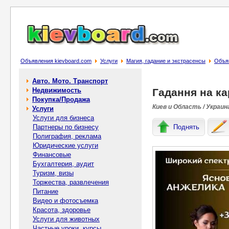
Объявления kievboard.com
Услуги
Магия, гадание и экстрасенсы
Объяв
Авто. Мото. Транспорт
Недвижимость
Гадання на ка
Покупка/Продажа
Киев и Область / Украин
Услуги
Услуги для бизнеса
Партнеры по бизнесу
Поднять
Полиграфия, реклама
Юридические услуги
Финансовые
Бухгалтерия, аудит
Туризм, визы
Торжества, развлечения
Питание
Видео и фотосъемка
Красота, здоровье
Услуги для животных
Частные уроки, курсы