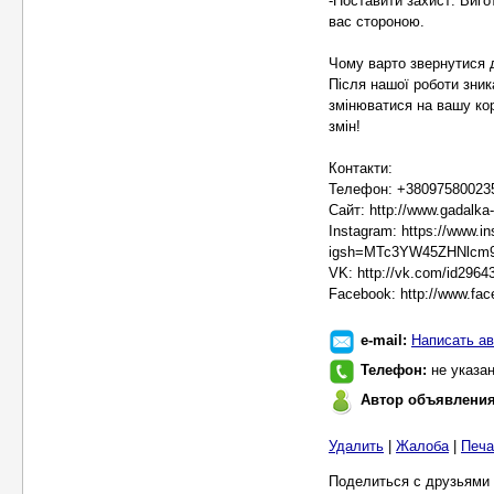
-Поставити захист: Виго
вас стороною.
Чому варто звернутися д
Після нашої роботи зник
змінюватися на вашу кор
змін!
Контакти:
Телефон: +380975800235 
Сайт: http://www.gadalka
Instagram: https://www.
igsh=MTc3YW45ZHNlcm
VK: http://vk.com/id2964
Facebook: http://www.fa
e-mail:
Написать ав
Телефон:
не указа
Автор объявлени
Удалить
|
Жалоба
|
Печа
Поделиться с друзьями 