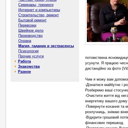
Семинары, тренинги
Интернет и компьютеры
Строительство, ремонт
Бытовой ремонт
Перевозки
Швейное дело
Производство
Охрана
Магия, гадание и экстрасенсы
Психология
Прочие услуги
потомствена ясновидиця.
Работа
усунути. Я працюю чесно
Знакомства
дистанційно за фото (Vib
Разное
Чим я можу вам допомог
-Дізнатися майбутнє і р
Розберемо ваші стосунки
-Очистити життя від нег
енергетику вашого дому 
-Повернути кохання та 
розлучниць, знімаю він
-Відкрити грошовий потік
фінансових перешкод.