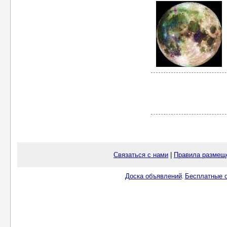
Связаться с нами
|
Правила размещ
Доска объявлений
Бесплатные о
.