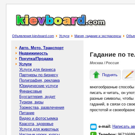
Объявления kievboard.com
Услуги
Магия, гадание и экстрасенсы
Объяв
Авто. Мото. Транспорт
Недвижимость
Гадание по т
Покупка/Продажа
Москва / Россия
Услуги
Услуги для бизнеса
Партнеры по бизнесу
Поднять
Полиграфия, реклама
Юридические услуги
многообразные способы 
Финансовые
писать и читать, он упо
Бухгалтерия, аудит
разные символы, чтобы 
Туризм, визы
гаданий, в связи со сво
Торжества, развлечения
простотой и своеобразно
Питание
Видео и фотосъемка
Красота, здоровье
e-mail:
Написать ав
Услуги для животных
Частные уроки, курсы
Телефон:
96716689