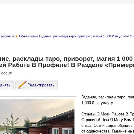
страсенсы
Объявление Гадание, расклады таро, приворот, магия 1 000 ₽ за услугу
ие, расклады таро, приворот, магия 1 000
ей Работе В Профиле! В Разделе «Пример
 Россия
днять
Редактировать
Гадание, расклады таро, при
1 000 ₽ за услугу
Отзывы О Моей Работе В П
Страницы! Чем Я Могу Вам 
сглаз. Сотни видов обрядов
от одиночества. Гадание на