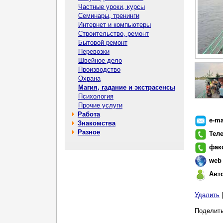
Частные уроки, курсы
Семинары, тренинги
Интернет и компьютеры
Строительство, ремонт
Бытовой ремонт
Перевозки
Швейное дело
Производство
Охрана
Магия, гадание и экстрасенсы
Психология
Прочие услуги
Работа
e-ma
Знакомства
Разное
Тел
фак
web
Авт
Удалить
Поделить