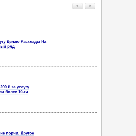
слугу Делаю Расклады На
ный ряд
200 ₽ за услугу
ем более 10-ти
тие порчи. Другое