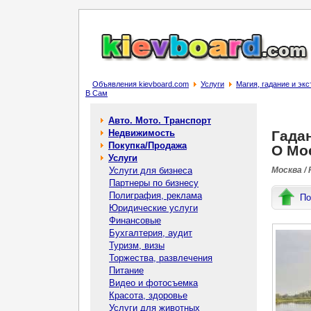
Объявления kievboard.com
Услуги
Магия, гадание и эк
В Сам
Авто. Мото. Транспорт
Недвижимость
Гадан
Покупка/Продажа
О Мо
Услуги
Услуги для бизнеса
Москва /
Партнеры по бизнесу
Полиграфия, реклама
По
Юридические услуги
Финансовые
Бухгалтерия, аудит
Туризм, визы
Торжества, развлечения
Питание
Видео и фотосъемка
Красота, здоровье
Услуги для животных