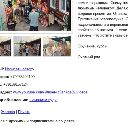
семьи от развода. Сниму ве
любимым человеком. Делаю
родовое проклятие. Отвязка
Притяжения благополучия. 
национальности и вероиспов
свойство сбываться — если 
уверены что хотите знать св
Обучение, курсы
Охотный ряд
il:
Написать автору
ефон:
+79265492100
с:
+79139157124
 адрес:
www.youtube.com/@user-uf5zh7gz8v/videos
ор объявления:
шаманизм вуду
|
Жалоба
|
Печать
ся с друзьями и подписчиками в соцсетях: