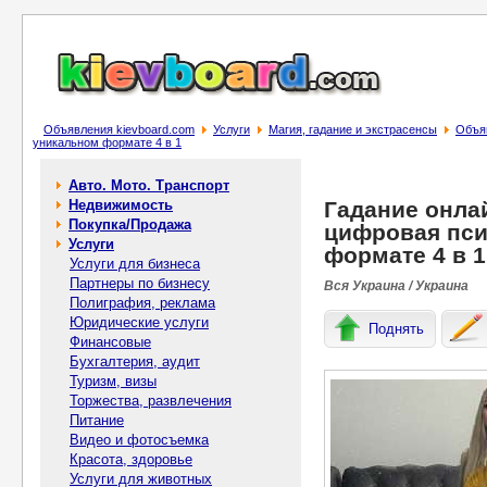
Объявления kievboard.com
Услуги
Магия, гадание и экстрасенсы
Объяв
уникальном формате 4 в 1
Авто. Мото. Транспорт
Недвижимость
Гадание онлай
Покупка/Продажа
цифровая пси
Услуги
формате 4 в 1
Услуги для бизнеса
Партнеры по бизнесу
Вся Украина / Украина
Полиграфия, реклама
Юридические услуги
Поднять
Финансовые
Бухгалтерия, аудит
Туризм, визы
Торжества, развлечения
Питание
Видео и фотосъемка
Красота, здоровье
Услуги для животных