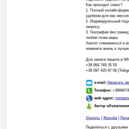
Как проходит сеанс?
1. Полный онлайн-форма
удобном для вас мессенд
2. Индивидуальный подх
запросу.
3. География без границ
любой точки мира.
Хватит сомневаться и ж
измените жизнь к лучше
Для записи пишите в Wha
+38 066 749 35 55
+38 097 425 97 00 (Teleg
e-mail:
Написать ав
Телефон:
+3806674
web адрес:
instagr
Автор объявлени
Удалить
|
Жалоба
|
Печа
Поделиться с друзьями 