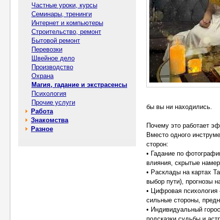
Частные уроки, курсы
Семинары, тренинги
Интернет и компьютеры
Строительство, ремонт
Бытовой ремонт
Перевозки
Швейное дело
Производство
Охрана
Магия, гадание и экстрасенсы
Психология
Прочие услуги
бы вы ни находились.
Работа
Знакомства
Почему это работает эф
Разное
Вместо одного инструме
сторон:
• Гадание по фотограф
влияния, скрытые намер
• Расклады на картах Т
выбор пути), прогнозы н
• Цифровая психология 
сильные стороны, предн
• Индивидуальный горос
подсказки судьбы и аст