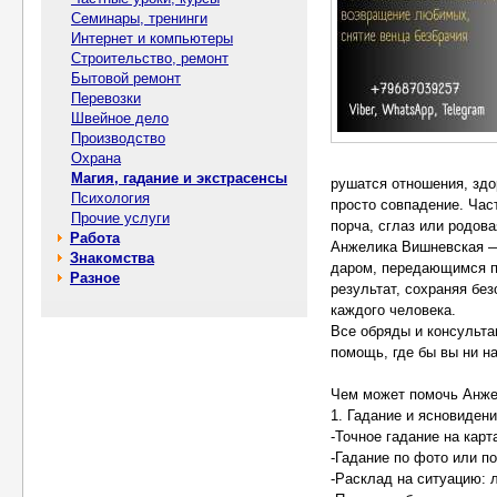
Семинары, тренинги
Интернет и компьютеры
Строительство, ремонт
Бытовой ремонт
Перевозки
Швейное дело
Производство
Охрана
Магия, гадание и экстрасенсы
рушатся отношения, здо
Психология
просто совпадение. Част
Прочие услуги
порча, сглаз или родов
Работа
Анжелика Вишневская —
Знакомства
даром, передающимся по
Разное
результат, сохраняя бе
каждого человека.
Все обряды и консульта
помощь, где бы вы ни н
Чем может помочь Анже
1. Гадание и ясновиден
-Точное гадание на карт
-Гадание по фото или п
-Расклад на ситуацию: 