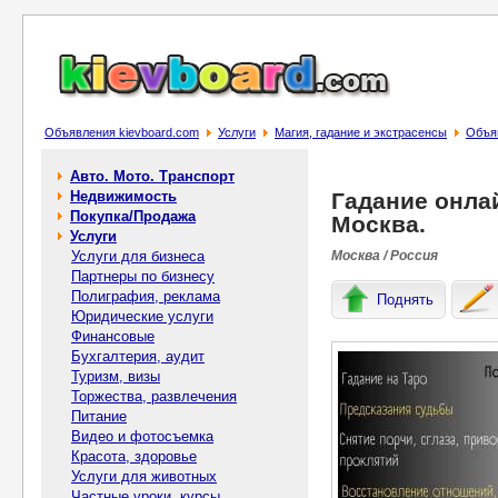
Объявления kievboard.com
Услуги
Магия, гадание и экстрасенсы
Объяв
Авто. Мото. Транспорт
Недвижимость
Гадание онла
Покупка/Продажа
Москва.
Услуги
Услуги для бизнеса
Москва / Россия
Партнеры по бизнесу
Полиграфия, реклама
Поднять
Юридические услуги
Финансовые
Бухгалтерия, аудит
Туризм, визы
Торжества, развлечения
Питание
Видео и фотосъемка
Красота, здоровье
Услуги для животных
Частные уроки, курсы