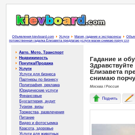
Объявления kievboard.com
Услуги
Магия, гадание и экстрасенсы
Объяв
потомственная гадалка Елизавета предлагаю услуги магии снимаю порчу сгл
Авто. Мото. Транспорт
Недвижимость
Гадание и обу
Покупка/Продажа
Здравствуйте
Услуги
Елизавета пр
Услуги для бизнеса
снимаю порчу
Партнеры по бизнесу
Полиграфия, реклама
Москва / Россия
Юридические услуги
Финансовые
Поднять
Бухгалтерия, аудит
Туризм, визы
Торжества, развлечения
Питание
Видео и фотосъемка
Красота, здоровье
Услуги для животных