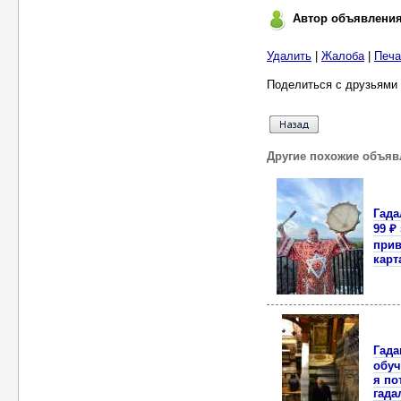
Автор объявлени
Удалить
|
Жалоба
|
Печа
Поделиться с друзьями 
Другие похожие объяв
Гада
99 ₽
прив
карт
Гада
обуч
я по
гада