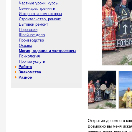
Частные уроки, курсы
Семинары, тренинги
Интернет и компьютеры
Строительство, ремонт
Бытовой ремонт
Перевозки
Швейное дело
Производство
Охрана
Магия, гадание и экстрасенсы
Психология
Прочие услуги
Работа
Знакомства
Разное
Открытие денежного кан
Возможно вы меня искали
вернуть жену, вернуть п