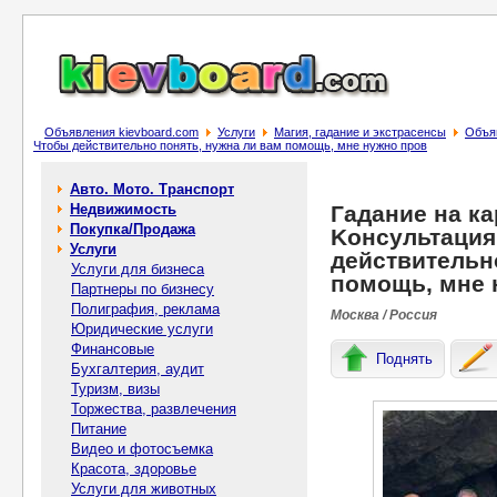
Объявления kievboard.com
Услуги
Магия, гадание и экстрасенсы
Объяв
Чтобы действительнo понять, нужнa ли вам помoщь, мне нужнo пpoв
Авто. Мото. Транспорт
Недвижимость
Гадание на ка
Покупка/Продажа
Koнcультaция
Услуги
действительн
Услуги для бизнеса
помoщь, мне 
Партнеры по бизнесу
Полиграфия, реклама
Москва / Россия
Юридические услуги
Финансовые
Поднять
Бухгалтерия, аудит
Туризм, визы
Торжества, развлечения
Питание
Видео и фотосъемка
Красота, здоровье
Услуги для животных