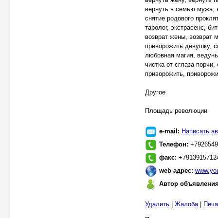
вернуть в семью мужа, в
снятие родового проклят
таролог, экстрасенс, би
возврат жены, возврат 
приворожить девушку, с
любовная магия, ведунья
чистка от сглаза порчи,
приворожить, приворожи
Другое
Площадь революции
e-mail:
Написать ав
Телефон:
+7926549
факс:
+7913915712
web адрес:
www.you
Автор объявлени
Удалить
|
Жалоба
|
Печа