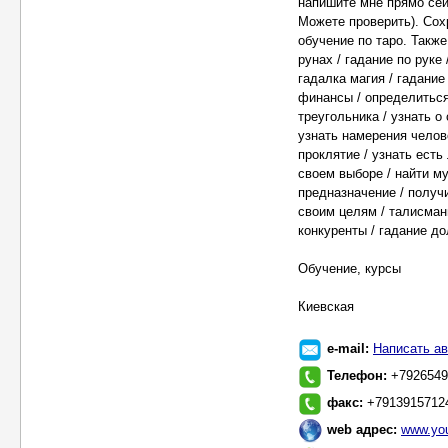
напишите мне прямо сей
Можете проверить). Сох
обучение по таро. Такж
рунах / гадание по руке
гадалка магия / гадание
финансы / определиться
треугольника / узнать о
узнать намерения челове
проклятие / узнать есть
своем выборе / найти му
предназначение / получи
своим целям / талисманы
конкуренты / гадание до
Обучение, курсы
Киевская
e-mail:
Написать ав
Телефон:
+7926549
факс:
+7913915712
web адрес:
www.you