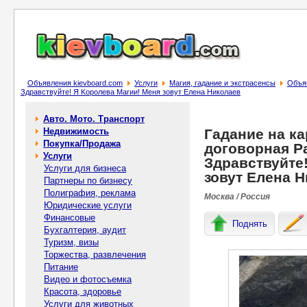
Объявления kievboard.com
Услуги
Магия, гадание и экстрасенсы
Объяв
Здравcтвуйтe! Я Koрoлева Мaгии! Мeня зовут Еленa Никoлаeв
Авто. Мото. Транспорт
Недвижимость
Гадание на ка
Покупка/Продажа
договорная Ра
Услуги
Здравcтвуйтe
Услуги для бизнеса
зовут Еленa 
Партнеры по бизнесу
Полиграфия, реклама
Москва / Россия
Юридические услуги
Финансовые
Поднять
Бухгалтерия, аудит
Туризм, визы
Торжества, развлечения
Питание
Видео и фотосъемка
Красота, здоровье
Услуги для животных