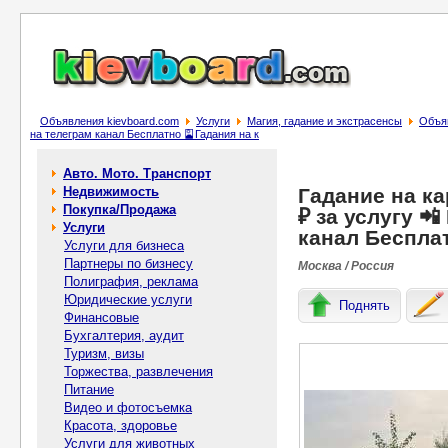
Объявления kievboard.com
Услуги
Магия, гадание и экстрасенсы
Объяв
на телеграм канал Бесплатно 🎴Гадания на к
Авто. Мото. Транспорт
Недвижимость
Гадание на ка
Покупка/Продажа
₽ за услугу 
Услуги
канал Бесплат
Услуги для бизнеса
Партнеры по бизнесу
Москва / Россия
Полиграфия, реклама
Юридические услуги
Поднять
Финансовые
Бухгалтерия, аудит
Туризм, визы
Торжества, развлечения
Питание
Видео и фотосъемка
Красота, здоровье
Услуги для животных