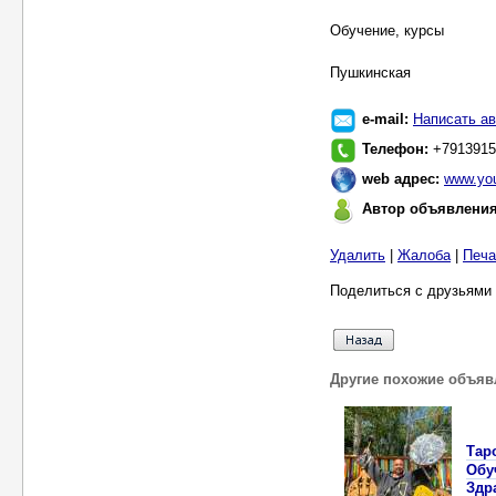
Обучение, курсы
Пушкинская
e-mail:
Написать ав
Телефон:
+7913915
web адрес:
www.you
Автор объявлени
Удалить
|
Жалоба
|
Печа
Поделиться с друзьями 
Другие похожие объяв
Таро
Обуч
Здр