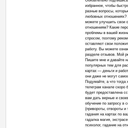
Обязательно подпишись 
избранное, чтобы быстр
разные вопросы, которы
любовных отношениях? К
можете улучшить свои о
отношениям? Какие перс
проблемы в вашей жизни
спросом, поэтому реком
оставляют свои положит
работу. Вы можете озна
разделе отзывов. Мой ре
Пишите мне и давайте н
популярных тем для рас
картах — деньги и рабо
они даже не могут само
Подумайте, а что тогда 
телеграм канале скоро 
будет предоставлена сс
вам дать верные и сво
обучение по запросу в 
(привороты, отвороты и 
гадания на картах по ва
гадалка магия, экстрасе
психолог, гадание на от