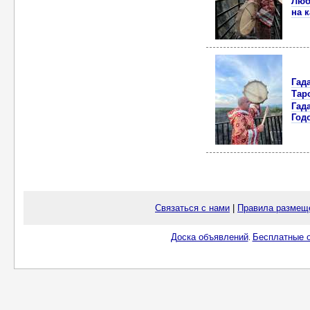
Люб
на 
Гада
Таро
Гада
Год
Связаться с нами
|
Правила размещ
Доска объявлений
Бесплатные о
.