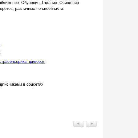
 зближение. Обучение. Гадание. Очищение.
ротов, различных по своей сили.
у
4
страсенсорика приворот
дписчиками в соцсетях: