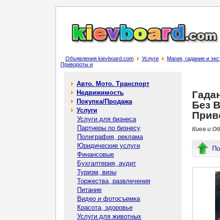
Объявления kievboard.com
Услуги
Магия, гадание и эк
Привороты и
Авто. Мото. Транспорт
Недвижимость
Гада
Покупка/Продажа
Без 
Услуги
Прив
Услуги для бизнеса
Партнеры по бизнесу
Киев и О
Полиграфия, реклама
Юридические услуги
По
Финансовые
Бухгалтерия, аудит
Туризм, визы
Торжества, развлечения
Питание
Видео и фотосъемка
Красота, здоровье
Услуги для животных