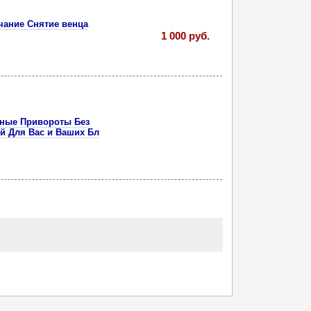
чание Снятие венца
1 000 руб.
ьные Привороты Без
ий Для Вас и Ваших Бл