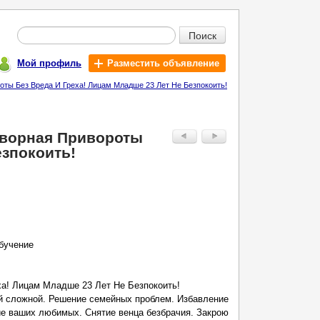
Поиск
Мой профиль
Разместить объявление
оты Без Вреда И Греха! Лицам Младше 23 Лет Не Безпокоить!
говорная Привороты
езпокоить!
обучение
ха! Лицам Младше 23 Лет Не Безпокоить!
й сложной. Решение семейных проблем. Избавление
ие ваших любимых. Снятие венца безбрачия. Закрою