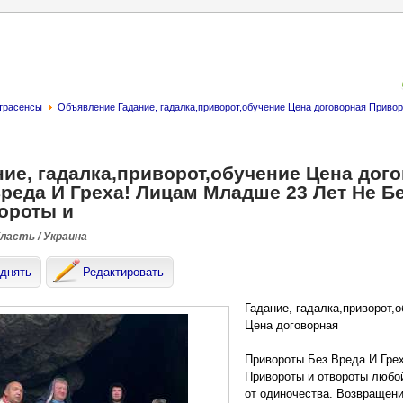
страсенсы
Объявление Гадание, гадалка,приворот,обучение Цена договорная Привор
ние, гадалка,приворот,обучение Цена до
Вреда И Греха! Лицам Младше 23 Лет Не Б
ороты и
бласть / Украина
днять
Редактировать
Гадание, гадалка,приворот,
Цена договорная
Привороты Без Вреда И Гре
Привороты и отвороты любо
от одиночества. Возвращен