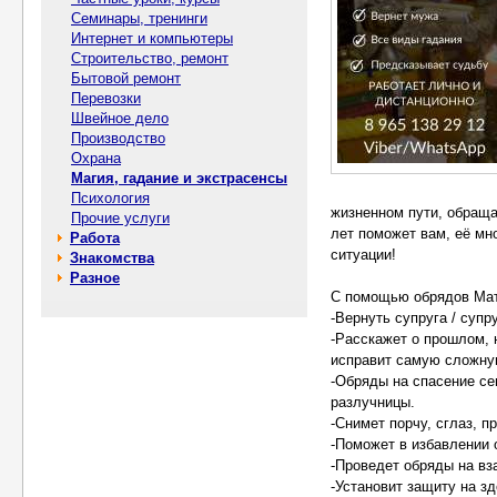
Семинары, тренинги
Интернет и компьютеры
Строительство, ремонт
Бытовой ремонт
Перевозки
Швейное дело
Производство
Охрана
Магия, гадание и экстрасенсы
Психология
жизненном пути, обращ
Прочие услуги
лет поможет вам, её мн
Работа
ситуации!
Знакомства
Разное
С помощью обрядов Мат
-Вернуть супруга / супр
-Расскажет о прошлом, 
исправит самую сложну
-Обряды на спасение се
разлучницы.
-Снимет порчу, сглаз, п
-Поможет в избавлении 
-Проведет обряды на вз
-Установит защиту на зд