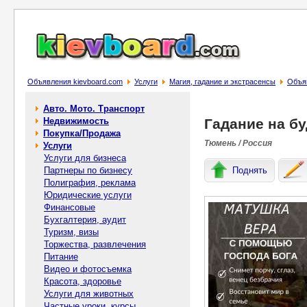
Объявления kievboard.com
Услуги
Магия, гадание и экстрасенсы
Объя
Авто. Мото. Транспорт
Недвижимость
Гадание на б
Покупка/Продажа
Тюмень / Россия
Услуги
Услуги для бизнеса
Партнеры по бизнесу
Поднять
Полиграфия, реклама
Юридические услуги
Финансовые
Бухгалтерия, аудит
Туризм, визы
Торжества, развлечения
Питание
Видео и фотосъемка
Красота, здоровье
Услуги для животных
Частные уроки, курсы