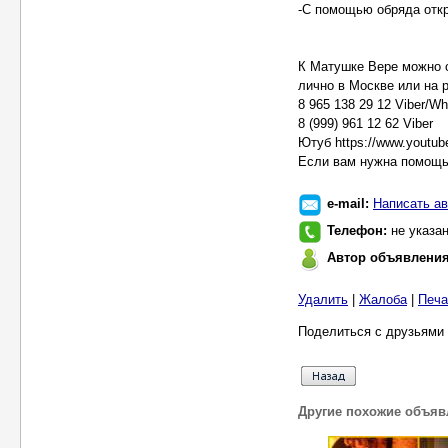
-С помощью обряда откр
К Матушке Вере можно о
лично в Москве или на 
8 965 138 29 12 Viber/W
8 (999) 961 12 62 Viber
Ютуб https://www.yout
Если вам нужна помощь
e-mail:
Написать ав
Телефон:
не указа
Автор объявлени
Удалить
|
Жалоба
|
Печа
Поделиться с друзьями 
Другие похожие объяв