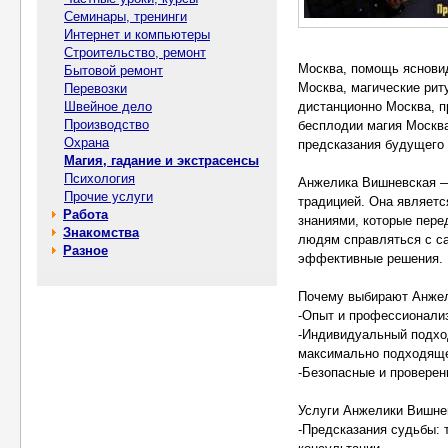
Семинары, тренинги
Интернет и компьютеры
Строительство, ремонт
Москва, помощь яснови
Бытовой ремонт
Москва, магические рит
Перевозки
Швейное дело
дистанционно Москва, п
Производство
бесплодии магия Москва
Охрана
предсказания будущего
Магия, гадание и экстрасенсы
Психология
Анжелика Вишневская —
Прочие услуги
традицией. Она являетс
Работа
знаниями, которые пере
Знакомства
людям справляться с с
Разное
эффективные решения.
Почему выбирают Анже
-Опыт и профессионализ
-Индивидуальный подход
максимально подходяще
-Безопасные и проверенн
Услуги Анжелики Вишне
-Предсказания судьбы: т