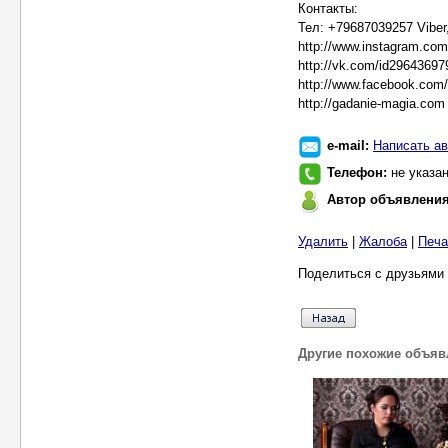
Контакты:
Тел: +79687039257 Viber
http://www.instagram.co
http://vk.com/id29643697
http://www.facebook.com
http://gadanie-magia.com
e-mail:
Написать ав
Телефон:
не указа
Автор объявлени
Удалить
|
Жалоба
|
Печа
Поделиться с друзьями 
Другие похожие объяв