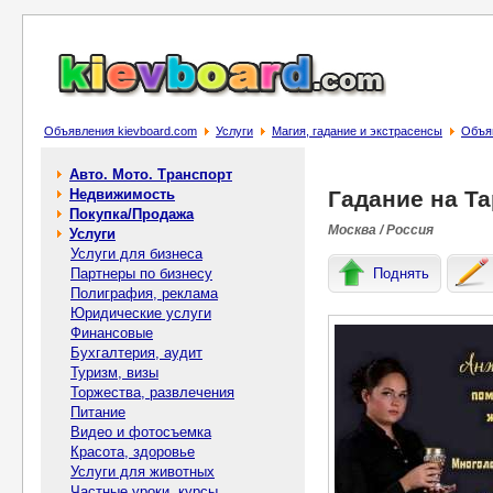
Объявления kievboard.com
Услуги
Магия, гадание и экстрасенсы
Объяв
Авто. Мото. Транспорт
Недвижимость
Гадание на Т
Покупка/Продажа
Москва / Россия
Услуги
Услуги для бизнеса
Партнеры по бизнесу
Поднять
Полиграфия, реклама
Юридические услуги
Финансовые
Бухгалтерия, аудит
Туризм, визы
Торжества, развлечения
Питание
Видео и фотосъемка
Красота, здоровье
Услуги для животных
Частные уроки, курсы