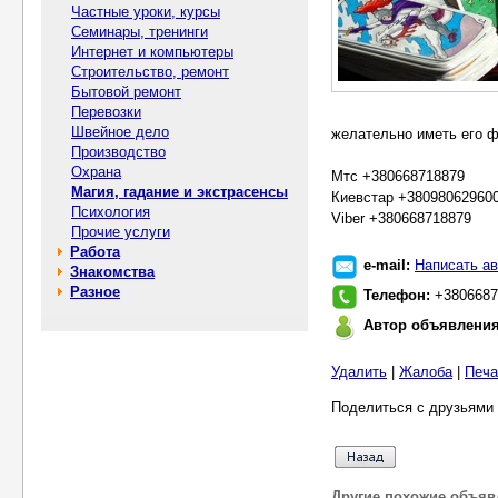
Частные уроки, курсы
Семинары, тренинги
Интернет и компьютеры
Строительство, ремонт
Бытовой ремонт
Перевозки
Швейное дело
желательно иметь его ф
Производство
Охрана
Мтс +380668718879
Магия, гадание и экстрасенсы
Киевстар +38098062960
Психология
Viber +380668718879
Прочие услуги
Работа
e-mail:
Написать ав
Знакомства
Разное
Телефон:
+3806687
Автор объявлени
Удалить
|
Жалоба
|
Печа
Поделиться с друзьями 
Другие похожие объяв