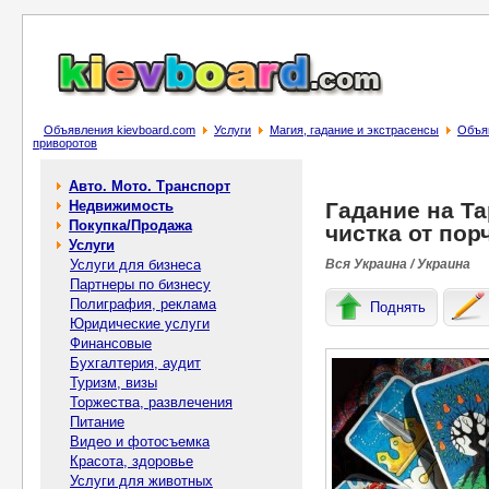
Объявления kievboard.com
Услуги
Магия, гадание и экстрасенсы
Объяв
приворотов
Авто. Мото. Транспорт
Недвижимость
Гадание на Т
Покупка/Продажа
чистка от пор
Услуги
Услуги для бизнеса
Вся Украина / Украина
Партнеры по бизнесу
Полиграфия, реклама
Поднять
Юридические услуги
Финансовые
Бухгалтерия, аудит
Туризм, визы
Торжества, развлечения
Питание
Видео и фотосъемка
Красота, здоровье
Услуги для животных