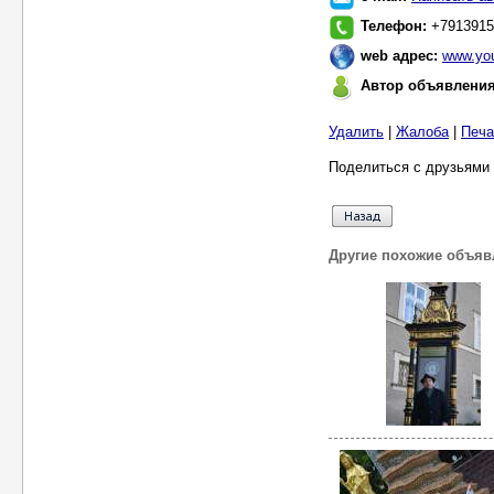
Телефон:
+7913915
web адрес:
www.you
Автор объявлени
Удалить
|
Жалоба
|
Печа
Поделиться с друзьями 
Другие похожие объяв