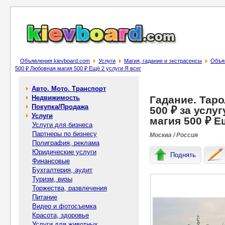
Объявления kievboard.com
Услуги
Магия, гадание и экстрасенсы
Объяв
500 ₽ Любовная магия 500 ₽ Ещё 2 услуги Я всег
Авто. Мото. Транспорт
Недвижимость
Гадание. Таро
Покупка/Продажа
500 ₽ за услу
Услуги
магия 500 ₽ Е
Услуги для бизнеса
Партнеры по бизнесу
Москва / Россия
Полиграфия, реклама
Юридические услуги
Поднять
Финансовые
Бухгалтерия, аудит
Туризм, визы
Торжества, развлечения
Питание
Видео и фотосъемка
Красота, здоровье
Услуги для животных