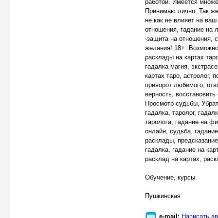
работой. Имеется множе
Принимаю лично. Так же
не как не влияет на ваш
отношения, гадание на л
-защита на отношения, с
желания! 18+. Возможно
расклады на картах таро
гадалка магия, экстрасе
картах таро, астролог, п
приворот любимого, отв
верность, восстановить
Просмотр судьбы, Убрать
гадалка, таролог, гадал
таролога, гадание на фи
онлайн, судьба, гадание
расклады, предсказание,
гадалка, гадание на карт
расклад на картах, рас
Обучение, курсы
Пушкинская
e-mail:
Написать ав