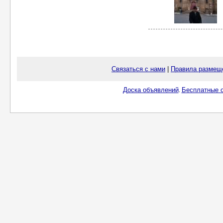
Связаться с нами
|
Правила размещ
Доска объявлений
Бесплатные о
.