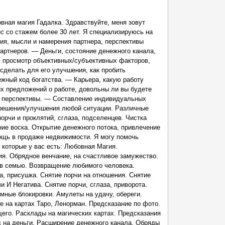
вная магия Гадалка. Здравствуйте, меня зовут
нс со стажем более 30 лет. Я специализируюсь на
ия, мысли и намерения партнера, перспективы
артнеров. — Деньги, состояние денежного канала,
о, просмотр объективных/субъективных факторов,
 сделать для его улучшения, как пробить
жный код богатства. — Карьера, какую работу
их предложений о работе, довольны ли вы будете
и перспективы. — Составление индивидуальных
решения/улучшения любой ситуации. Различные
порчи и проклятий, сглаза, подселенцев. Чистка
ние воска. Открытие денежного потока, привлечение
мощь в продаже недвижимости. Я могу помочь
 которые у вас есть: Любовная Магия.
я. Обрядное венчание, на счастливое замужество.
 в семью. Возвращение любимого человека.
а, присушка. Снятие порчи на отношения. Снятие
 И Негатива. Снятие порчи, сглаза, приворота.
емные блокировки. Амулеты на удачу, обереги.
е на картах Таро, Ленорман. Предсказание по фото.
его. Расклады на магических картах. Предсказания
яд на деньги. Расширение денежного канала. Обряды