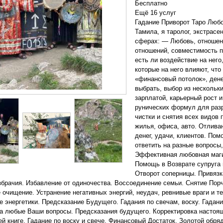
Бесплатно
Ещё 16 услуг
Гадание Приворот Таро Любо
Тамила, я таролог, экстрасе
сферах: — Любовь, отношен
отношений, совместимость п
есть ли воздействие на нег
которые на него влияют, что
«финансовый потолок», дене
выбрать, выбор из нескольк
зарплатой, карьерный рост 
рунических формул для раз
чистки и снятия всех видов 
жилья, офиса, авто. Отлива
денег, удачи, клиентов. По
ответить на разные вопросы,
Эффективная любовная маги
Помощь в Возврате супруга
Отворот соперницы. Привязк
збрачия. Избавление от одиночества. Воссоединение семьи. Снятие Порчи
 очищение. Устранение негативных энергий, неудач, ревнивые враги и т
 энергетики. Предсказание Будущего. Гадания по свечам, воску. Гадани
а любые Ваши вопросы. Предсказания будущего. Корректировка настоящ
ей книге. Гадание по воску и свече. Финансовый Достаток. Золотой обр