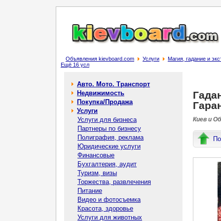
Объявления kievboard.com
Услуги
Магия, гадание и эк
Ещё 16 усл
Авто. Мото. Транспорт
Недвижимость
Гада
Покупка/Продажа
Гаран
Услуги
Услуги для бизнеса
Киев и О
Партнеры по бизнесу
Полиграфия, реклама
По
Юридические услуги
Финансовые
Бухгалтерия, аудит
Туризм, визы
Торжества, развлечения
Питание
Видео и фотосъемка
Красота, здоровье
Услуги для животных