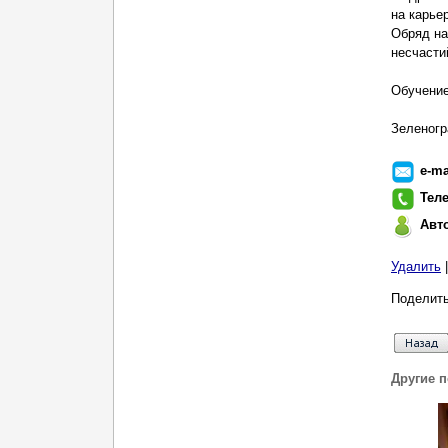
на карье
Обряд на
несчасти
Обучение
Зеленогр
e-ma
Тел
Авт
Удалить
Поделить
Другие 