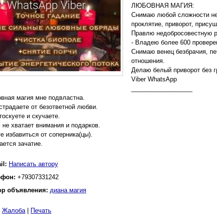
ЛЮБОВНАЯ МАГИЯ:
Снимаю любой сложности нег
проклятие, приворот, прису
Правлю недобросовестную р
- Владею более 600 провер
Снимаю венец безбрачия, печ
отношения.
Делаю белый приворот без г
Viber WhatsApp
__________________
вная магия мне подвластна.
страдаете от безответной любви.
тоскуете и скучаете.
 не хватает внимания и подарков.
е избавиться от соперника(цы).
ается зачатие.
il:
Написать автору
ефон:
+79307331242
ор объявления:
диана магия
|
Жалоба
|
Печать