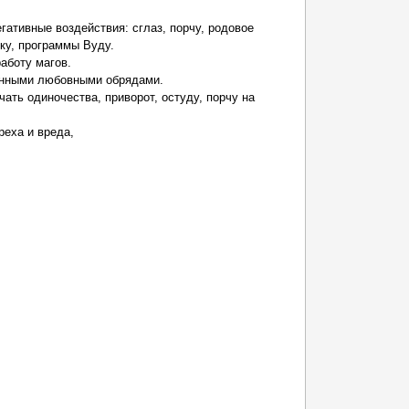
ативные воздействия: сглаз, порчу, родовое
шку, программы Вуду.
аботу магов.
енными любовными обрядами.
ать одиночества, приворот, остуду, порчу на
реха и вреда,