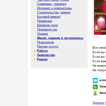
Семинары, тренинги
Интернет и компьютеры
Строительство, ремонт
Бытовой ремонт
Перевозки
Швейное дело
Производство
Охрана
Магия, гадание и экстрасенсы
Психология
Прочие услуги
Вся любо
Работа
Если вы 
Знакомства
Если вы 
Разное
Если вам
Не может
Не получ
e-ma
Тел
Авт
Удалить