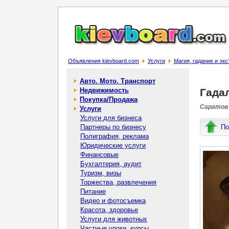
Объявления kievboard.com
Услуги
Магия, гадание и эк
Авто. Мото. Транспорт
Недвижимость
Гада
Покупка/Продажа
Саратов 
Услуги
Услуги для бизнеса
Партнеры по бизнесу
По
Полиграфия, реклама
Юридические услуги
Финансовые
Бухгалтерия, аудит
Туризм, визы
Торжества, развлечения
Питание
Видео и фотосъемка
Красота, здоровье
Услуги для животных
Частные уроки, курсы