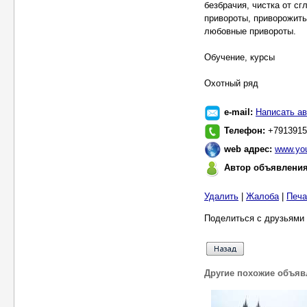
безбрачия, чистка от сг
привороты, приворожить
любовные привороты.
Обучение, курсы
Охотный ряд
e-mail:
Написать ав
Телефон:
+7913915
web адрес:
www.you
Автор объявлени
Удалить
|
Жалоба
|
Печа
Поделиться с друзьями 
Другие похожие объяв