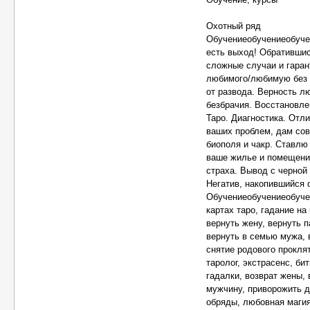
Охотный ряд
Обучениеобучениеобучен
есть выход! Обрaтившис
сложные случаи и гаран
любимого/любимую без г
от развода. Верность л
безбрачия. Восстановле
Таро. Диагностика. Отл
ваших проблем, дам сов
биополя и чакр. Ставлю
ваше жилье и помещение
страха. Вывод с черной 
Негатив, накопившийся 
Обучениеобучениеобучен
картах таро, гадание на
вернуть жену, вернуть п
вернуть в семью мужа, в
снятие родового проклят
таролог, экстрасенс, би
гадалки, возврат жены, 
мужчину, приворожить д
обряды, любовная магия