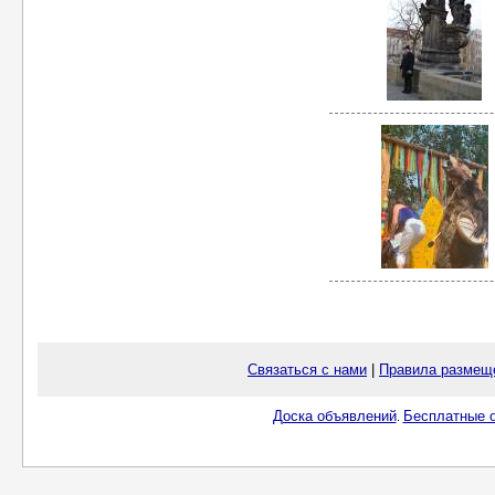
Связаться с нами
|
Правила размещ
Доска объявлений
Бесплатные о
.