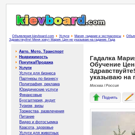
Объявления kievboard.com
Услуги
Магия, гадание и экстрасенсы
Объяв
Здравствуйте! Меня зовут Мария. Цен не указываю на гадание. Гада
Авто. Мото. Транспорт
Недвижимость
Гадалка Мария
Покупка/Продажа
Обучение Цен
Услуги
Здравствуйте!
Услуги для бизнеса
указываю на г
Партнеры по бизнесу
Полиграфия, реклама
Москва / Россия
Юридические услуги
Финансовые
Поднять
Бухгалтерия, аудит
Туризм, визы
Торжества, развлечения
Питание
Видео и фотосъемка
Красота, здоровье
Услуги для животных