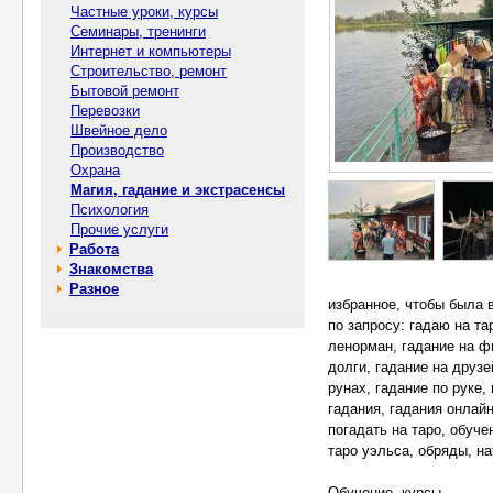
Частные уроки, курсы
Семинары, тренинги
Интернет и компьютеры
Строительство, ремонт
Бытовой ремонт
Перевозки
Швейное дело
Производство
Охрана
Магия, гадание и экстрасенсы
Психология
Прочие услуги
Работа
Знакомства
Разное
избранное, чтобы была 
по запросу: гадаю на та
ленорман, гадание на ф
долги, гадание на друзе
рунах, гадание по руке,
гадания, гадания онлай
погадать на таро, обучен
таро уэльса, обряды, на
Обучение, курсы