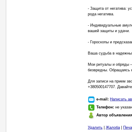
- Защита от негатива: 
рода негатива.
- Индивидуальные амул
вашей защиты и удачи.
- Гороскопы и предсказ
Ваша судьба в надежны
Мои ритуалы и обряды 
безвредны. Обращаясь к
Для записи на прием зв
+380500147707. Давайте
e-mail:
Написать ав
Телефон:
не указа
Автор объявлени
Удалить
|
Жалоба
|
Печа