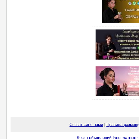
Связаться с нами
|
Правила размещ
Доска объявлений
Бесплатные о
.