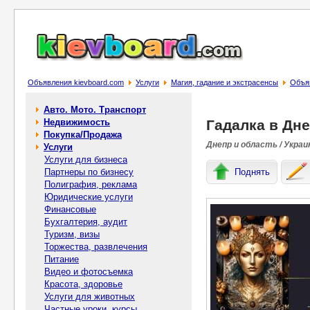
Объявления kievboard.com
Услуги
Магия, гадание и экстрасенсы
Объяв
Авто. Мото. Транспорт
Недвижимость
Гадалка в Дне
Покупка/Продажа
Днепр и область / Украи
Услуги
Услуги для бизнеса
Партнеры по бизнесу
Поднять
Полиграфия, реклама
Юридические услуги
Финансовые
Бухгалтерия, аудит
Туризм, визы
Торжества, развлечения
Питание
Видео и фотосъемка
Красота, здоровье
Услуги для животных
Частные уроки, курсы