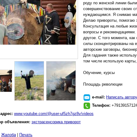
роду по женской линии были
совершенствование своих с
нуждающимся. Я снимаю маги
Делаю привороты, помогаю з
Консультация на любые жизн
вопросы и рекомендациями.
другое. С того момента, как
силы сконцентрированы на е
авторские заговоры, биоэне
Для гадания также использу
том числе использую карты,
Обучение, курсы
Площадь революции
e-mail:
Написать автор
Телефон:
+7913915712
 адрес:
www.youtube.com/@user-uf5zh7gz8v/videos
ор объявления:
экстрасенсорика приворот
|
Жалоба
|
Печать