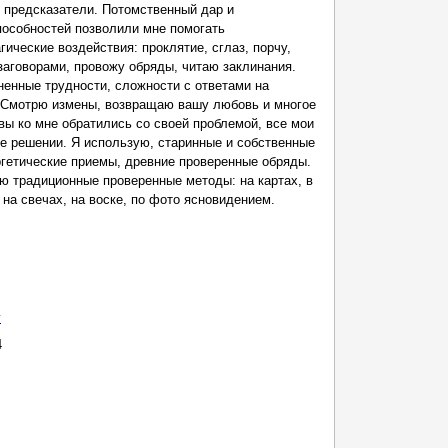
 предсказатели. Потомственный дар и
пособностей позволили мне помогать
ческие воздействия: проклятие, сглаз, порчу,
аговорами, провожу обряды, читаю заклинания.
енные трудности, сложности с ответами на
 Смотрю измены, возвращаю вашу любовь и многое
 вы ко мне обратились со своей проблемой, все мои
е решении. Я использую, старинные и собственные
ргетические приемы, древние проверенные обряды.
ю традиционные проверенные методы: на картах, в
 на свечах, на воске, по фото ясновидением.
у
4