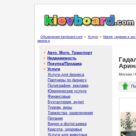
Объявления kievboard.com
Услуги
Магия, гадание и эк
имени и
Авто. Мото. Транспорт
Недвижимость
Гадал
Покупка/Продажа
Арин
Услуги
Услуги для бизнеса
Москва /
Партнеры по бизнесу
Полиграфия, реклама
По
Юридические услуги
Финансовые
Бухгалтерия, аудит
Туризм, визы
Торжества, развлечения
Питание
Видео и фотосъемка
Красота, здоровье
Услуги для животных