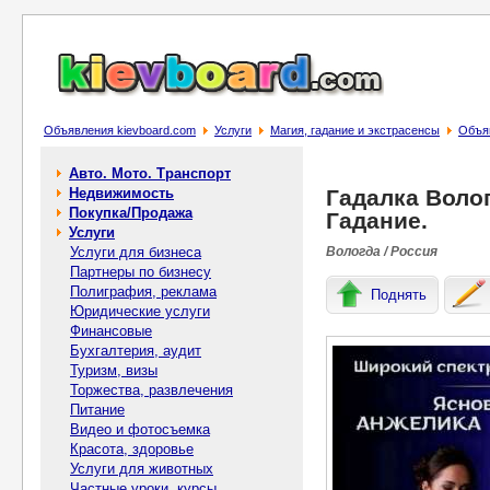
Объявления kievboard.com
Услуги
Магия, гадание и экстрасенсы
Объяв
Авто. Мото. Транспорт
Недвижимость
Гадалка Волог
Покупка/Продажа
Гадание.
Услуги
Услуги для бизнеса
Вологда / Россия
Партнеры по бизнесу
Полиграфия, реклама
Поднять
Юридические услуги
Финансовые
Бухгалтерия, аудит
Туризм, визы
Торжества, развлечения
Питание
Видео и фотосъемка
Красота, здоровье
Услуги для животных
Частные уроки, курсы