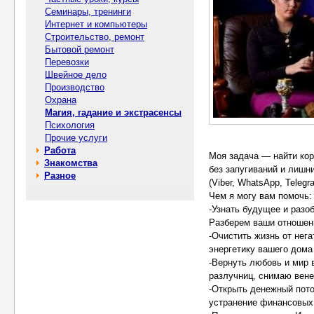
Семинары, тренинги
Интернет и компьютеры
Строительство, ремонт
Бытовой ремонт
Перевозки
Швейное дело
Производство
Охрана
Магия, гадание и экстрасенсы
Психология
Прочие услуги
Работа
Моя задача — найти кор
Знакомства
без запугиваний и лишн
Разное
(Viber, WhatsApp, Telegr
Чем я могу вам помочь:
-Узнать будущее и разо
Разберем ваши отношени
-Очистить жизнь от нег
энергетику вашего дома
-Вернуть любовь и мир
разлучниц, снимаю вене
-Открыть денежный пото
устранение финансовых