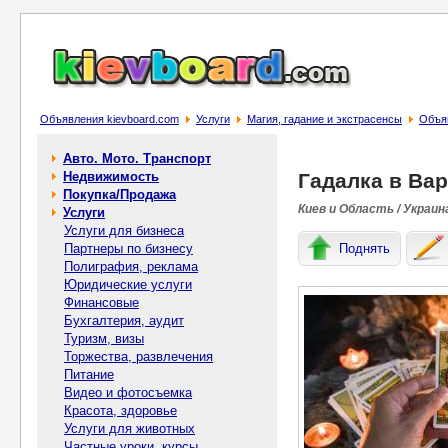
Объявления kievboard.com
Услуги
Магия, гадание и экстрасенсы
Объяв
Авто. Мото. Транспорт
Недвижимость
Гадалка в Ва
Покупка/Продажа
Киев и Область / Украин
Услуги
Услуги для бизнеса
Партнеры по бизнесу
Поднять
Полиграфия, реклама
Юридические услуги
Финансовые
Бухгалтерия, аудит
Туризм, визы
Торжества, развлечения
Питание
Видео и фотосъемка
Красота, здоровье
Услуги для животных
Частные уроки, курсы