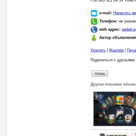
+38 063 521 09 14 Viber
e-mail:
Написать ав
Телефон:
не указа
web адрес:
gadalca
Автор объявлени
Удалить
|
Жалоба
|
Печа
Поделиться с друзьями 
Другие похожие объяв