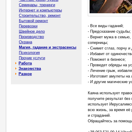
Семинары, тренинги
Интернет и компьютеры
Строительство, ремонт
Бытовой ремонт
- Все виды гаданий;
Перевозки
Швейное дело
- Предсказание судьбы;
Производство
- Вернет мужа в семью,
Охрана
соперницы;
Магия, гадание и экстрасенсы
- Снимет сглаз, порчу и 
Психология
- Избавит от одиночеств
Прочие услуги
- Поможет в бизнесе;
Работа
- Проведет обряды на у
Знакомства
- Лечение грыж, избавле
Разное
- Изготовит амулеты на
- И другие магические у
Каяна использует прав
получите результат без
использует Иерусалимск
всю жизнь, за время её
и страданий.
Обращайтесь за помощ