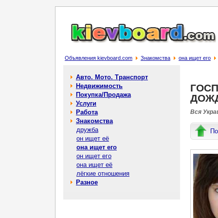
Объявления kievboard.com
Знакомства
она ищет его
Авто. Мото. Транспорт
Недвижимость
ГОСП
Покупка/Продажа
ДОЖ
Услуги
Работа
Вся Украи
Знакомства
дружба
По
он ищет её
она ищет его
он ищет его
она ищет её
лёгкие отношения
Разное