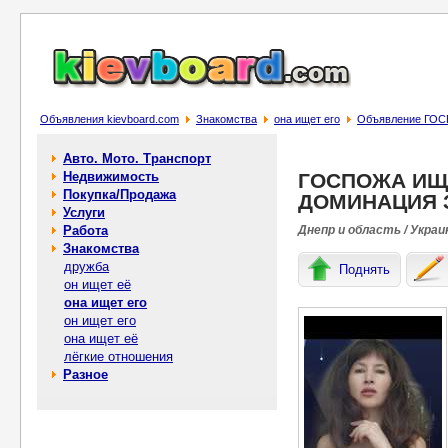
Объявления kievboard.com
Знакомства
она ищет его
Объявление ГО
Авто. Мото. Транспорт
Недвижимость
ГОСПОЖА ИЩ
Покупка/Продажа
ДОМИНАЦИЯ 
Услуги
Работа
Днепр и область / Украи
Знакомства
дружба
Поднять
он ищет её
она ищет его
он ищет его
она ищет её
лёгкие отношения
Разное