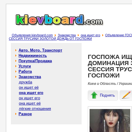
Объявления kievboard.com
Знакомства
она ищет его
Объявление Г
СЕССИЯ ТРУСИКИ ЗОЛОТОЙ ДОЖДЬ ОТ ГОСПОЖИ
Авто. Мото. Транспорт
Недвижимость
ГОСПОЖА ИЩ
Покупка/Продажа
ДОМИНАЦИЯ 
Услуги
СЕССИЯ ТРУС
Работа
ГОСПОЖИ
Знакомства
дружба
Киев и Область / Украин
он ищет её
она ищет его
Поднять
он ищет его
она ищет её
лёгкие отношения
Разное