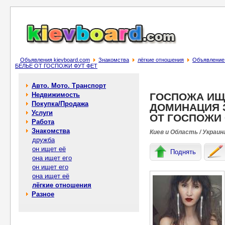
Объявления kievboard.com
Знакомства
лёгкие отношения
Объявлени
БЕЛЬЕ ОТ ГОСПОЖИ ФУТ ФЕТ
Авто. Мото. Транспорт
Недвижимость
ГОСПОЖА ИЩ
Покупка/Продажа
ДОМИНАЦИЯ 
Услуги
ОТ ГОСПОЖИ 
Работа
Знакомства
Киев и Область / Украин
дружба
он ищет её
Поднять
она ищет его
он ищет его
она ищет её
лёгкие отношения
Разное