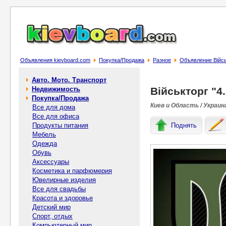
Объявления kievboard.com
Покупка/Продажа
Разное
Объявление Військ
Авто. Мото. Транспорт
Недвижимость
Військторг "4.
Покупка/Продажа
Киев и Область / Украин
Все для дома
Все для офиса
Продукты питания
Поднять
Мебель
Одежда
Обувь
Аксессуары
Косметика и парфюмерия
Ювелирные изделия
Все для свадьбы
Красота и здоровье
Детский мир
Спорт, отдых
Компьютерный мир