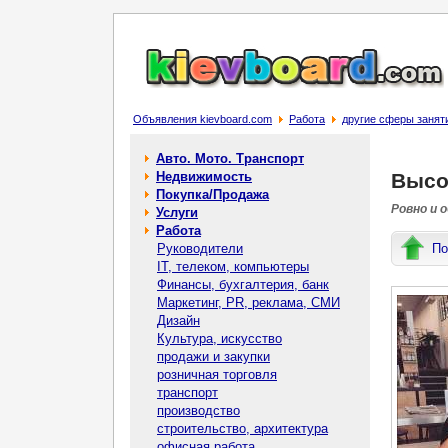
Объявления kievboard.com
Работа
другие сферы занят
Авто. Мото. Транспорт
Недвижимость
Высо
Покупка/Продажа
Ровно и 
Услуги
Работа
Руководители
По
IT, телеком, компьютеры
Финансы, бухгалтерия, банк
Маркетинг, PR, реклама, СМИ
Дизайн
Культура, искусство
продажи и закупки
розничная торговля
транспорт
производство
строительство, архитектура
офисная работа