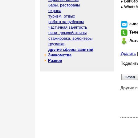
● Вайбер
бары, рестораны
● WhatsA
охрана
туризм, отдых
работа за рубежом
e-ma
частичная занятость
Тел
няни, домработницы
стажировка, волонтеры
Авт
грузчики
другие сферы занятий
Удалить
Знакомства
Разное
Поделить
Другие 