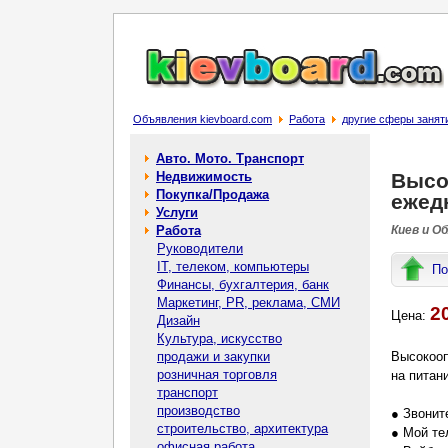
Объявления kievboard.com
Работа
другие сферы занят
Авто. Мото. Транспорт
Недвижимость
Высо
Покупка/Продажа
ежедн
Услуги
Работа
Киев и О
Руководители
IT, телеком, компьютеры
По
Финансы, бухгалтерия, банк
Маркетинг, PR, реклама, СМИ
2
Цена:
Дизайн
Культура, искусство
продажи и закупки
Высокооп
розничная торговля
на питан
транспорт
производство
● Звонит
строительство, архитектура
● Мой те
офисная работа