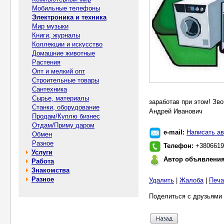
Мобильные телефоны
Электроника и техника
Мир музыки
Книги, журналы
Коллекции и искусство
Домашние животные
Растения
Опт и мелкий опт
Строительные товары
Сантехника
Сырье, материалы
заработав при этом! Зво
Станки, оборудование
Андрей Иванович
Продам/Куплю бизнес
Отдам/Приму даром
e-mail:
Написать ав
Обмен
Разное
Телефон:
+3806619
Услуги
Автор объявлени
Работа
Знакомства
Разное
Удалить
|
Жалоба
|
Печа
Поделиться с друзьями 