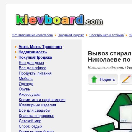
Объявления kievboard.com
Покупка/Продажа
Электроника и техника
О
Авто. Мото. Транспорт
Недвижимость
Вывоз стирал
Покупка/Продажа
Николаеве по 
Все для дома
Все для офиса
Николаев и область / Ук
Продукты питания
Мебель
Поднять
Одежда
Обувь
Аксессуары
Косметика и парфюмерия
Ювелирные изделия
Все для свадьбы
Красота и здоровье
Детский мир
Спорт, отдых
Компьютерный мир