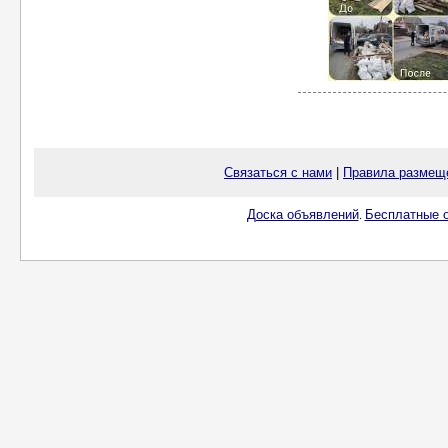
Связаться с нами
|
Правила размещ
Доска объявлений
Бесплатные о
.