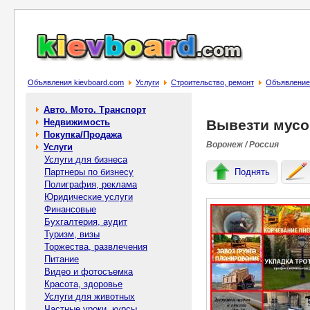
Объявления kievboard.com
Услуги
Строительство, ремонт
Объявление
Авто. Мото. Транспорт
Недвижимость
Вывезти мусо
Покупка/Продажа
Воронеж / Россия
Услуги
Услуги для бизнеса
Партнеры по бизнесу
Поднять
Полиграфия, реклама
Юридические услуги
Финансовые
Бухгалтерия, аудит
Туризм, визы
Торжества, развлечения
Питание
Видео и фотосъемка
Красота, здоровье
Услуги для животных
Частные уроки, курсы