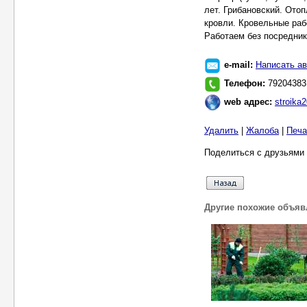
e-mail:
Написать ав
Телефон:
79204383
web адрес:
stroika
Удалить
|
Жалоба
|
Печа
Поделиться с друзьями 
Другие похожие объяв