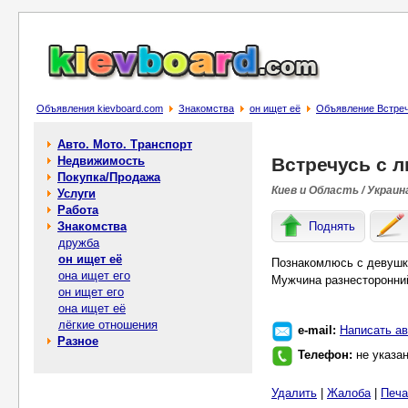
Объявления kievboard.com
Знакомства
он ищет её
Объявление Встреч
Авто. Мото. Транспорт
Недвижимость
Встречусь с 
Покупка/Продажа
Киев и Область / Украин
Услуги
Работа
Знакомства
Поднять
дружба
он ищет её
Познакомлюсь с девушко
она ищет его
Мужчина разнесторонний
он ищет его
она ищет её
лёгкие отношения
e-mail:
Написать ав
Разное
Телефон:
не указа
Удалить
|
Жалоба
|
Печа