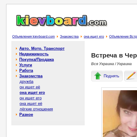
Объявления kievboard.com
Знакомства
она ищет его
Объявление Встр
Авто. Мото. Транспорт
Недвижимость
Встреча в Че
Покупка/Продажа
Вся Украина / Украина
Услуги
Работа
Знакомства
Поднять
дружба
он ищет её
она ищет его
он ищет его
она ищет её
лёгкие отношения
Разное