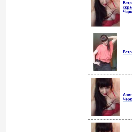
Встр
скра
Чер
Встр
Апет
Черк