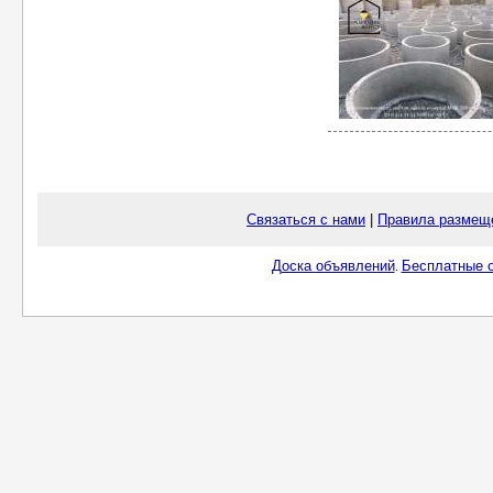
Связаться с нами
|
Правила размещ
Доска объявлений
Бесплатные о
.