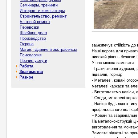
Семинары, тренинги
Интернет и компьютеры
Строительство, ремонт
Бытовой ремонт
Перевозки
Швейное дело
Производство
Охрана
забезпечує стійкість до 
Магия, гадание и экстрасенсы
Наші ворота для приватн
Психология
високий рівень безпеки і
Прочие услуги
У нас можна замовити:
Работа
- Грати віконні художні,
Знакомства
підвалів, горищ;
Разное
- Металеві, ковані огорож
металеві каркаси та ел
- Виготовляємо навіси, 
- Сходи, металеві каркас
- Навіси будь-якого типу
профільованого полікарб
– Ковані та зварювальні 
На металоконструкції ці
виготовлення та монтажу
Замовте відкатні та про