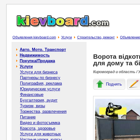
Объявления kievboard.com
Услуги
Строительство, ремонт
Объявление В
Авто. Мото. Транспорт
Недвижимость
Ворота відкот
Покупка/Продажа
для дому та б
Услуги
Услуги для бизнеса
Кировоград и область / 
Партнеры по бизнесу
Полиграфия, реклама
Поднять
Юридические услуги
Финансовые
Бухгалтерия, аудит
Туризм, визы
Торжества, развлечения
Питание
Видео и фотосъемка
Красота, здоровье
Услуги для животных
Частные уроки, курсы