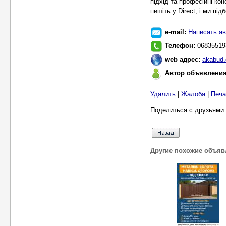
підхід та професійні ко
пишіть у Direct, і ми пі
e-mail:
Написать ав
Телефон:
06835519
web адрес:
akabud
Автор объявлени
Удалить
|
Жалоба
|
Печа
Поделиться с друзьями 
Другие похожие объяв