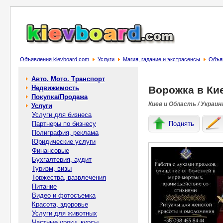
Объявления kievboard.com
Услуги
Магия, гадание и экстрасенсы
Объяв
Авто. Мото. Транспорт
Недвижимость
Ворожка в Киє
Покупка/Продажа
Киев и Область / Украин
Услуги
Услуги для бизнеса
Партнеры по бизнесу
Поднять
Полиграфия, реклама
Юридические услуги
Финансовые
Бухгалтерия, аудит
Туризм, визы
Торжества, развлечения
Питание
Видео и фотосъемка
Красота, здоровье
Услуги для животных
Частные уроки, курсы