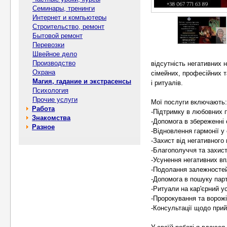
Семинары, тренинги
Интернет и компьютеры
Строительство, ремонт
Бытовой ремонт
Перевозки
Швейное дело
Производство
відсутність негативних 
Охрана
сімейних, професійних т
Магия, гадание и экстрасенсы
і ритуалів.
Психология
Прочие услуги
Мої послуги включають:
Работа
-Підтримку в любовних 
Знакомства
-Допомога в збереженні
Разное
-Відновлення гармонії у
-Захист від негативного
-Благополуччя та захист
-Усунення негативних вп
-Подолання залежностей
-Допомога в пошуку парт
-Ритуали на кар'єрний у
-Пророкування та ворож
-Консультації щодо при