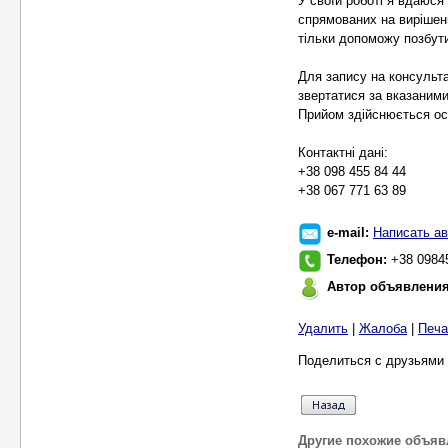
У своїй роботі я вдаюся
спрямованих на вирішен
тільки допоможу позбутис
Для запису на консульта
звертатися за вказаними
Прийом здійснюється осо
Контактні дані:
+38 098 455 84 44
+38 067 771 63 89
e-mail:
Написать ав
Телефон:
+38 0984
Автор объявлени
Удалить
|
Жалоба
|
Печа
Поделиться с друзьями 
Другие похожие объяв