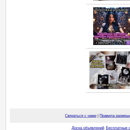
Связаться с нами
|
Правила размещ
Доска объявлений
Бесплатные о
.