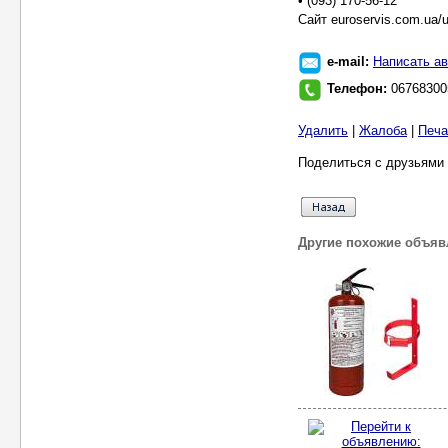
• (093) 170-56-12
Cайт euroservis.com.ua/
e-mail:
Написать ав
Телефон:
06768300
Удалить
|
Жалоба
|
Печа
Поделиться с друзьями 
Другие похожие объяв