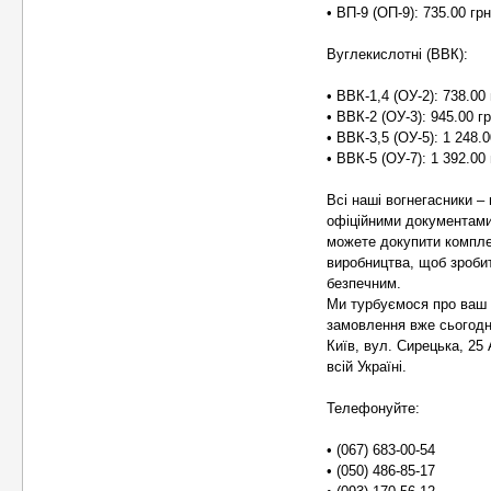
• ВП-9 (ОП-9): 735.00 грн
Вуглекислотні (ВВК):
• ВВК-1,4 (ОУ-2): 738.00 
• ВВК-2 (ОУ-3): 945.00 г
• ВВК-3,5 (ОУ-5): 1 248.0
• ВВК-5 (ОУ-7): 1 392.00 
Всі наші вогнегасники – 
офіційними документами 
можете докупити комплек
виробництва, щоб зроби
безпечним.
Ми турбуємося про ваш 
замовлення вже сьогодні
Київ, вул. Сирецька, 25
всій Україні.
Телефонуйте:
• (067) 683-00-54
• (050) 486-85-17