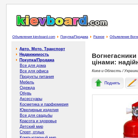
Объявления kievboard.com
Покупка/Продажа
Разное
Объявление Вогнег
Авто. Мото. Транспорт
Недвижимость
Вогнегасники
Покупка/Продажа
цінами: надій
Все для дома
Все для офиса
Киев и Область / Украин
Продукты питания
Мебель
Поднять
Одежда
Обувь
Аксессуары
Косметика и парфюмерия
Ювелирные изделия
Все для свадьбы
Красота и здоровье
Детский мир
Спорт, отдых
Компьютерный мир