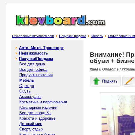
Объявления kievboard.com
Покупка/Продажа
Мебель
Объявление Вним
Авто. Мото. Транспорт
Недвижимость
Внимание! Пр
Покупка/Продажа
обуви + бизне
Все для дома
Все для офиса
Киев и Область / Украин
Продукты питания
Мебель
Поднять
Одежда
Обувь
Аксессуары
Косметика и парфюмерия
Ювелирные изделия
Все для свадьбы
Красота и здоровье
Детский мир
Спорт, отдых
Компьютерный мир