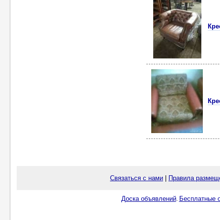
Кре
Кре
Связаться с нами
|
Правила размещ
Доска объявлений
Бесплатные о
.