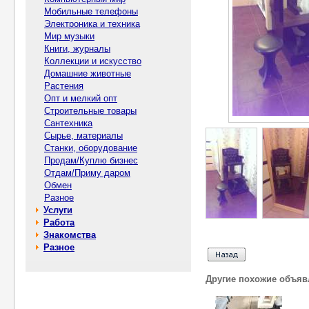
Мобильные телефоны
Электроника и техника
Мир музыки
Книги, журналы
Коллекции и искусство
Домашние животные
Растения
Опт и мелкий опт
Строительные товары
Сантехника
Сырье, материалы
Станки, оборудование
Продам/Куплю бизнес
Отдам/Приму даром
Обмен
Разное
Услуги
Работа
Знакомства
Разное
Другие похожие объяв